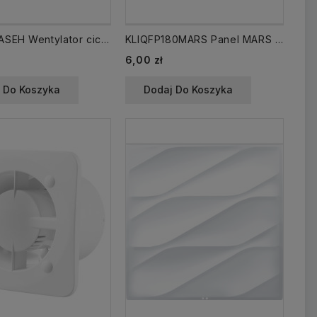
KLIQ125BASEH Wentylator cichy fi 125 mm kulkowe /WCH/ TIMER HIGROSTAT
KLIQFP180MARS Panel MARS do wentylatora / kratki Kliq
6,00 zł
 Do Koszyka
Dodaj Do Koszyka