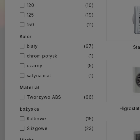
120
(10)
125
(19)
150
(11)
Kolor
biały
(67)
St
chrom połysk
(1)
czarny
(5)
satyna mat
(1)
Materiał
Tworzywo ABS
(66)
Higrosta
Łożyska
Kulkowe
(15)
Ślizgowe
(23)