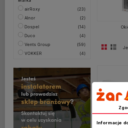
Marka
airRoxy
(23)
Alnor
(2)
Dospel
(14)
Oki
Duco
(4)
Vents Group
(59)
Je
VOKKER
(4)
Zgo
Informacje d