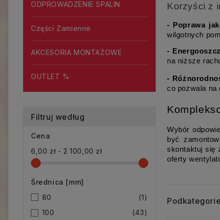
ODPROWADZENIE SPALIN
Korzyści z 
- Poprawa jak
Części Zamienne
wilgotnych pom
- Energooszc
AKCESORIA MONTAŻOWE
na niższe rach
OUTLET %
- Różnorodno
co pozwala na 
Komplekso
Filtruj według
Wybór odpowie
Cena
być zamontowa
skontaktuj się
6,00 zł - 2 100,00 zł
oferty wentyla
Średnica [mm]
80
(1)
Podkategori
100
(43)