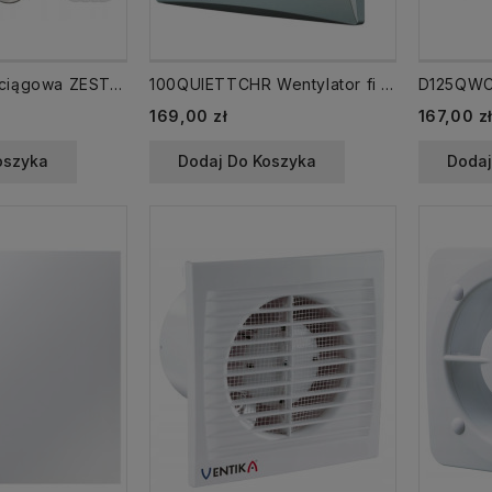
Wentylacja Wyciągowa ZESTAW | 4 pomieszczenia| 325 m³/h | DucoBox Reno
100QUIETTCHR Wentylator fi 100 mm QUIET /WC/ TIMER, cichy, chrom, łożyska kulowe, zawór zwrotny
169,00 zł
167,00 z
oszyka
Dodaj Do Koszyka
Dodaj