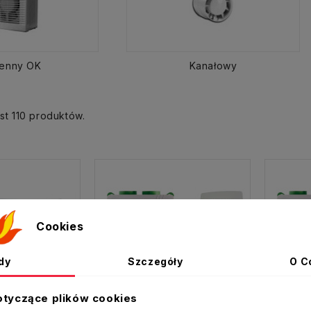
enny OK
Kanałowy
st 110 produktów.
Cookies
dy
Szczegóły
O C
otyczące plików cookies