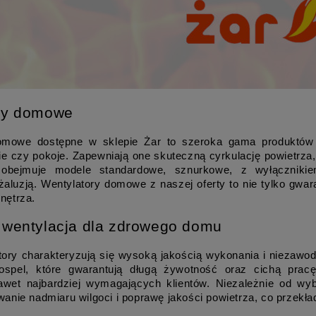
ry domowe
omowe dostępne w sklepie Żar to szeroka gama produktów 
nie czy pokoje. Zapewniają one skuteczną cyrkulację powietrza,
 obejmuje modele standardowe, sznurkowe, z wyłącznikie
aluzją. Wentylatory domowe z naszej oferty to nie tylko gwar
nętrza. 
 wentylacja dla zdrowego domu
ory charakteryzują się wysoką jakością wykonania i niezawod
ospel, które gwarantują długą żywotność oraz cichą pracę. 
awet najbardziej wymagających klientów. Niezależnie od wyb
anie nadmiaru wilgoci i poprawę jakości powietrza, co przekła