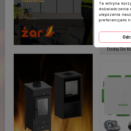
Ta witryna korz
doświadczenia n
ulepszenia nasz
preferencjami 
Odr
122,00 zł
Dodaj Do K