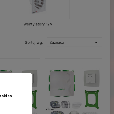
Wentylatory 12V

Sortuj wg:
Zaznacz
ookies