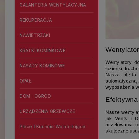
GALANTERIA WENTYLACYJNA
REKUPERACJA
NAWIETRZAKI
Wentylato
KRATKI KOMINKOWE
Wentylatory d
NASADY KOMINOWE
łazienki, kuch
Nasza oferta
OPAŁ
automatyczną ż
wyposażenia w
DOM I OGRÓD
Efektywna
URZĄDZENIA GRZEWCZE
Nasze wentylat
jak Vents i D
oczekiwania n
Piece I Kuchnie Wolnostojące
skuteczne usuw