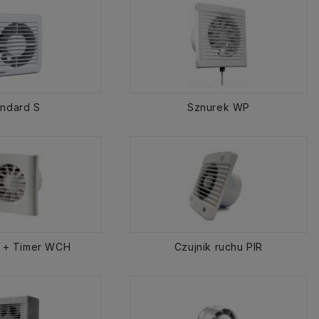
andard S
Sznurek WP
t + Timer WCH
Czujnik ruchu PIR