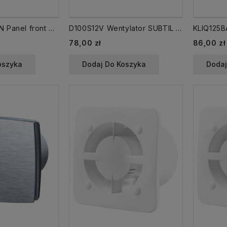
KLIQFP180PLAIN Panel front dekoracyjny PLAIN do wentylatora / kratki KLIQ biały
D100S12V Wentylator SUBTIL 100 /S/ 12V biały Vents
78,00 zł
86,00 zł
oszyka
Dodaj Do Koszyka
Dodaj