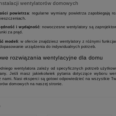
instalacji wentylatorów domowych
ości powietrza
: regularne wymiany powietrza zapobiegają ro
ieszczeniach.
zędność i wydajność
: nowoczesne wentylatory są zaprojektow
unki za prąd.
ść modeli
: w ofercie znajdziesz wentylatory z różnymi funkcjam
dopasowanie urządzenia do indywidualnych potrzeb.
we rozwiązania wentylacyjne dla domu
dniego wentylatora zależy od specyficznych potrzeb użytkown
ny. Jeśli masz jakiekolwiek pytania dotyczące wyboru went
 z nami. Nasi eksperci są gotowi odpowiedzieć na wszystkie Tw
torów domowych na naszej stronie.
e