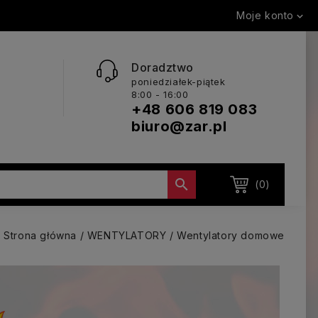
Moje konto

Doradztwo
poniedziałek-piątek
8:00 - 16:00
+48 606 819 083
biuro@zar.pl

(0)
Strona główna
WENTYLATORY
Wentylatory domowe