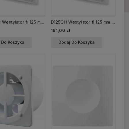
D125QWC Wentylator fi 125 mm /WC/ TIMER cichy, biały, łożyska kulowe, zawór zwrotny VENTS
D125QH Wentylator fi 125 mm TIMER + HIGROSTAT /WCH/ cichy, biały, zawór zwrotny, łożyska kulowe VENTS
ł
191,00 zł
 Do Koszyka
Dodaj Do Koszyka