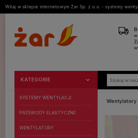
Witaj w sklepie internetowym Żar Sp. z o.o. - systemy went
B
w
Z
w
KATEGORIE

SYSTEMY WENTYLACJI
Wentylator
PRZEWODY ELASTYCZNE
WENTYLATORY