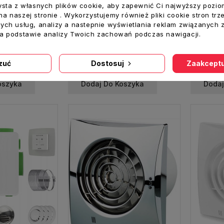
ysta z własnych plików cookie, aby zapewnić Ci najwyższy pozio
a naszej stronie . Wykorzystujemy również pliki cookie stron trz
ych usług, analizy a nastepnie wyświetlania reklam związanych 
na podstawie analizy Twoich zachowań podczas nawigacji.
100MATHL Wentylator fi 100 mm Automatyczna ŻALUZJA, TIMER, HIGROSTAT AŻWCH
Wentylacja wyciągowa ZESTAW | 7 pomieszczeń | 400 m3/h | DucoBox Silent 2.0
zuć
Dostosuj
Zaakceptu
2 100,00 zł
2 099,00
oszyka
Dodaj Do Koszyka
Dodaj