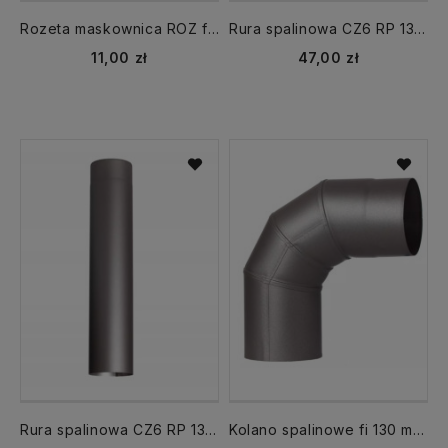
Rozeta maskownica ROZ fi 130 mm CZ6 grafit
Rura spalinowa CZ6 RP 130 dł.1000 mm CZ6 grafit
11,00 zł
47,00 zł
Rura spalinowa CZ6 RP 130 dł.500 mm CZ6 grafit
Kolano spalinowe fi 130 mm kąt 90 st. stałe CZ6