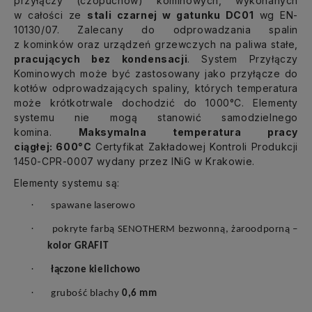
przyłączy (czopuchów) kominowych, wykonanych
w całości ze
stali czarnej w gatunku DC01
wg EN-
10130/07. Zalecany do odprowadzania spalin
z kominków oraz urządzeń grzewczych na paliwa stałe,
pracujących bez kondensacji
. System Przyłączy
Kominowych może być zastosowany jako przyłącze do
kotłów odprowadzających spaliny, których temperatura
może krótkotrwale dochodzić do 1000°C. Elementy
systemu nie mogą stanowić samodzielnego
komina.
Maksymalna temperatura pracy
ciągłej: 600°C
Certyfikat Zakładowej Kontroli Produkcji
1450-CPR-0007 wydany przez INiG w Krakowie.
Elementy systemu są:
·
spawane laserowo
·
pokryte farbą SENOTHERM bezwonną, żaroodporną –
kolor GRAFIT
·
łączone kielichowo
·
grubość blachy
0,6 mm