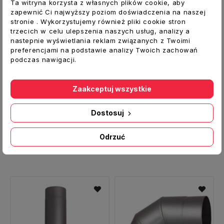
Ta witryna korzysta z własnych plików cookie, aby
zapewnić Ci najwyższy poziom doświadczenia na naszej
stronie . Wykorzystujemy również pliki cookie stron
trzecich w celu ulepszenia naszych usług, analizy a
nastepnie wyświetlania reklam związanych z Twoimi
preferencjami na podstawie analizy Twoich zachowań
podczas nawigacji.
Zaakceptuj wszystkie
Dostosuj
Rozeta maskownica ROZ fi 110 mm CZ6 grafit
Rura spalinowa CZ6 RP 110 dł.1000 mm CZ6 grafit
10,00 zł
43,00 zł
Odrzuć