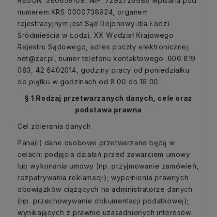
REGON: 380659109, NIP: 7292726686 wpisana pod
numerem KRS 0000738924, organem
rejestracyjnym jest Sąd Rejonowy dla Łodzi-
Śródmieścia w Łodzi, XX Wydział Krajowego
Rejestru Sądowego, adres poczty elektronicznej:
net@zar.pl, numer telefonu kontaktowego: 606 819
083, 42 6402014, godziny pracy od poniedziałku
do piątku w godzinach od 8.00 do 16.00.
§ 1 Rodzaj przetwarzanych danych, cele oraz
podstawa prawna
Cel zbierania danych
Pana(i) dane osobowe przetwarzane będą w
celach: podjęcia działań przed zawarciem umowy
lub wykonania umowy (np. przyjmowanie zamówień,
rozpatrywania reklamacji); wypełnienia prawnych
obowiązków ciążących na administratorze danych
(np. przechowywanie dokumentacji podatkowej);
wynikających z prawnie uzasadnionych interesów