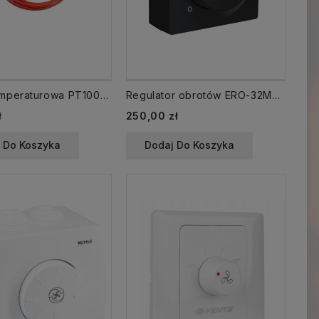
Sonda temperaturowa PT1000 (1 mb) do ERO-32AP-0
Regulator obrotów ERO-32MN-1-CZ czarny do ANeco, TH, THP
ł
250,00 zł
 Do Koszyka
Dodaj Do Koszyka