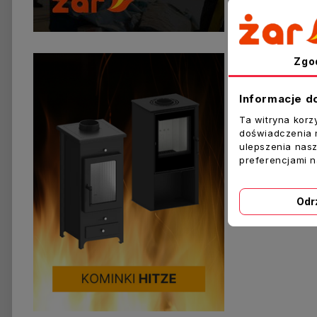
Zgo
174,00 zł
Informacje d
Dodaj Do K
Ta witryna korz
doświadczenia n
ulepszenia nasz
preferencjami 
Pokazano 1-11 z 
Odr