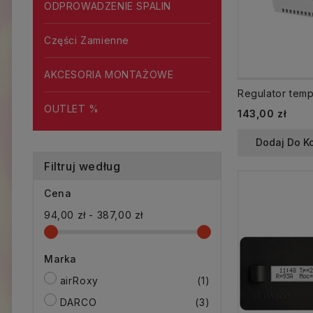
ODPROWADZENIE SPALIN
Części Zamienne
AKCESORIA MONTAŻOWE
OUTLET %
143,00 zł
Dodaj Do K
Filtruj według
Cena
94,00 zł - 387,00 zł
Marka
airRoxy
(1)
DARCO
(3)