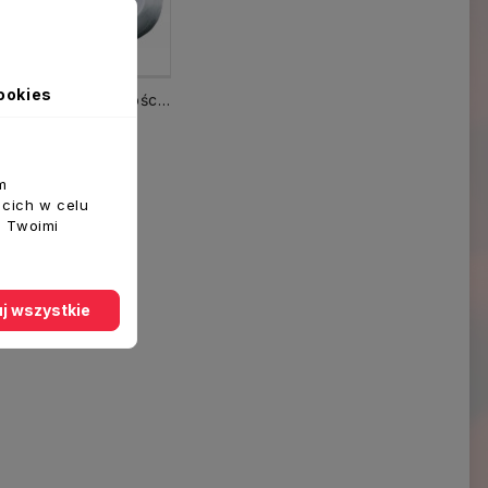
ookies
RS-1-300 Regulator prędkości VENTS 1- fazowy max. 1,5 A podtynkowt
 Do Koszyka
m
ecich w celu
z Twoimi
j wszystkie