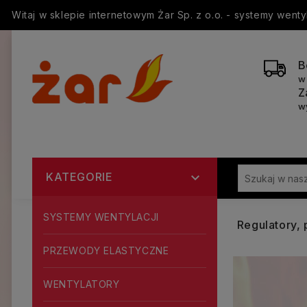
Witaj w sklepie internetowym Żar Sp. z o.o. - systemy went
B
w
Z
w
KATEGORIE

SYSTEMY WENTYLACJI
Regulatory, 
PRZEWODY ELASTYCZNE
WENTYLATORY