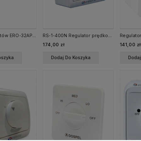
Regulator obrotów ERO-32AP-0 elektron. do ANeco, TH, THP
RS-1-400N Regulator prędkości obrotów 1- fazowy, max. 1,8 A, natynkowy
174,00 zł
141,00 zł
oszyka
Dodaj Do Koszyka
Dodaj