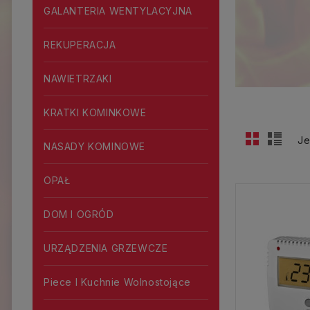
GALANTERIA WENTYLACYJNA
REKUPERACJA
NAWIETRZAKI
KRATKI KOMINKOWE
Je
NASADY KOMINOWE
OPAŁ
DOM I OGRÓD
URZĄDZENIA GRZEWCZE
Piece I Kuchnie Wolnostojące