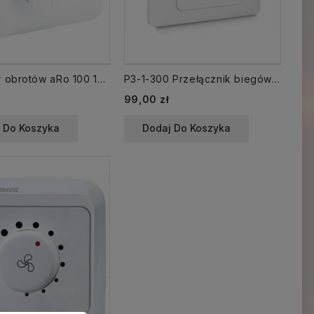
Regulator obrotów aRo 100 1A natynkowy
P3-1-300 Przełącznik biegów wentylatora max 5A (panel A3)
99,00 zł
 Do Koszyka
Dodaj Do Koszyka