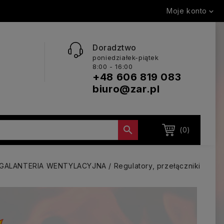
Moje konto

Doradztwo
poniedziałek-piątek
8:00 - 16:00
+48 606 819 083
biuro@zar.pl

(0)
GALANTERIA WENTYLACYJNA
Regulatory, przełączniki