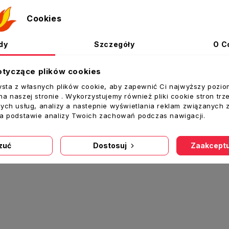
Cookies
dy
Szczegóły
O C
RS-1-400 Regulator obrotów prędkości 1- fazowy podtynkowy
Regulator przełącznik 3-biegowy
110,00 zł
137,00 zł
otyczące plików cookies
oszyka
Dodaj Do Koszyka
Dodaj
ysta z własnych plików cookie, aby zapewnić Ci najwyższy pozio
a naszej stronie . Wykorzystujemy również pliki cookie stron trz
ych usług, analizy a nastepnie wyświetlania reklam związanych 
na podstawie analizy Twoich zachowań podczas nawigacji.
11 pozycji
zuć
Dostosuj
Zaakceptu