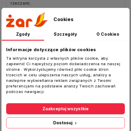
rzeczami;
e. w której przedmiotem świadczenia są nagrania
Cookies
dźwiękowe lub wizualne albo programy
komputerowe dostarczane w zapieczętowanym
opakowaniu, jeżeli opakowanie zostało otwarte po
Zgody
Szczegóły
O Cookies
dostarczeniu;
Informacje dotyczące plików cookies
f. dostarczanie dzienników, periodyków lub
czasopism, z wyjątkiem umowy o prenumeratę;
Ta witryna korzysta z własnych plików cookie, aby
zapewnić Ci najwyższy poziom doświadczenia na naszej
g. w której cena lub wynagrodzenie zależy od
stronie . Wykorzystujemy również pliki cookie stron
trzecich w celu ulepszenia naszych usług, analizy a
wahań na rynku finansowym, nad którymi
nastepnie wyświetlania reklam związanych z Twoimi
przedsiębiorca nie sprawuje kontroli, i które mogą
preferencjami na podstawie analizy Twoich zachowań
wystąpić przed upływem terminu do odstąpienia od
podczas nawigacji.
umowy;
h. dostarczanie treści cyfrowych, które nie są
Zaakceptuj wszystkie
zapisane na nośniku materialnym, jeżeli spełnianie
świadczenia rozpoczęło się za wyraźną zgodą
Dostosuj
Konsumenta przed upływem terminu do odstąpienia