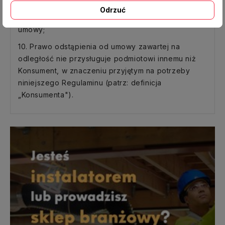
od umowy i po poinformowaniu go przez
Odrzuć
przedsiębiorcę o utracie prawa odstąpienia od
umowy;
10. Prawo odstąpienia od umowy zawartej na
odległość nie przysługuje podmiotowi innemu niż
Konsument, w znaczeniu przyjętym na potrzeby
niniejszego Regulaminu (patrz: definicja
„Konsumenta").