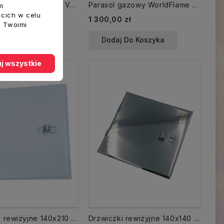
Drzwiczki metalowe 30x50 VENTS rewizyjne 300x500 z uchwytem plastikowym
Parasol gazowy WorldFlame WF-888+POKROWIEC
m
ecich w celu
1 300,00 zł
z Twoimi
 Do Koszyka
Dodaj Do Koszyka
j wszystkie
Drzwiczki rewizyjne 140x210 mm 14x21 kominowe do wyczystki BIAŁE
Drzwiczki rewizyjne 140x140 mm nierdzewne 14x14 kominowe do wyczystki