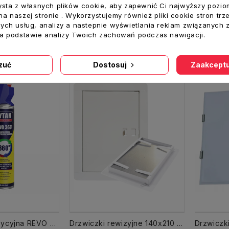
SHC-10W Czujnik Czadu CO Tlenku węgla baterie AA z Wi-Fi żywotność 10 lat
SHC-07D Czujnik Czadu tlentu węgla CO na baterie AA Żywotność 10 lat
ysta z własnych plików cookie, aby zapewnić Ci najwyższy pozio
a naszej stronie . Wykorzystujemy również pliki cookie stron trz
110,00 zł
98,00 zł
ych usług, analizy a nastepnie wyświetlania reklam związanych 
na podstawie analizy Twoich zachowań podczas nawigacji.
oszyka
Dodaj Do Koszyka
Dodaj
zuć
Dostosuj
Zaakceptu
Piana wielopozycyjna REVO 360° 780 ml TYTAN PROFESSIONAL
Drzwiczki rewizyjne 140x210 mm 14x21 kominowe do wyczystki BIAŁE