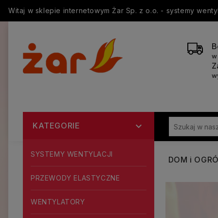
Witaj w sklepie internetowym Żar Sp. z o.o. - systemy went
B
w
Z
w
KATEGORIE

SYSTEMY WENTYLACJI
DOM i OGR
PRZEWODY ELASTYCZNE
WENTYLATORY