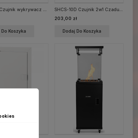
SHS-10S Czujnik wykrywacz detektor Dymu z wbudowanym zasilaniem
SHCS-10D Czujnik 2w1 Czadu tlenku węgla CO i Dymu bateria litowa Wi-Fi żywotność 10 lat
203,00 zł
 Do Koszyka
Dodaj Do Koszyka
ookies