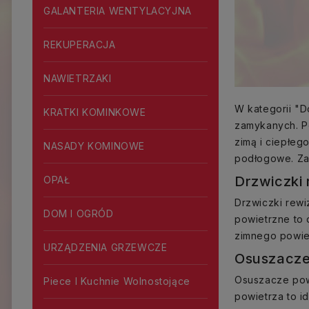
GALANTERIA WENTYLACYJNA
REKUPERACJA
NAWIETRZAKI
W kategorii "D
KRATKI KOMINKOWE
zamykanych. P
zimą i ciepłeg
NASADY KOMINOWE
podłogowe. Za
Drzwiczki 
OPAŁ
Drzwiczki rewi
DOM I OGRÓD
powietrzne to 
zimnego powie
URZĄDZENIA GRZEWCZE
Osuszacze
Osuszacze powi
Piece I Kuchnie Wolnostojące
powietrza to 