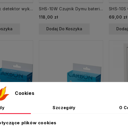
SHG-02 Czujnik detektor wykrywacz gazu ziemnego i LPG zasilany z sieci
SHS-10W Czujnik Dymu baterie + Wi-Fi żywotność 10 lat SafeMi
118,00 zł
69,00 zł
oszyka
Dodaj Do Koszyka
Dodaj
Cookies
dy
Szczegóły
O C
otyczące plików cookies