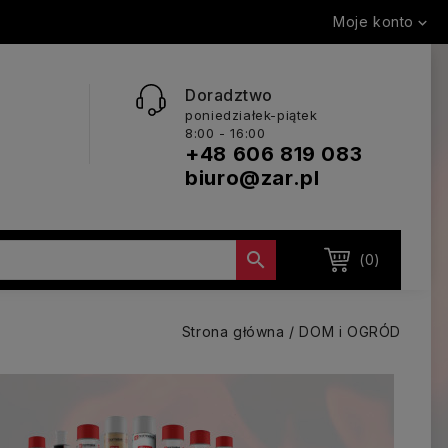
Moje konto

Doradztwo
poniedziałek-piątek
8:00 - 16:00
+48 606 819 083
biuro@zar.pl

(0)
Strona główna
DOM i OGRÓD