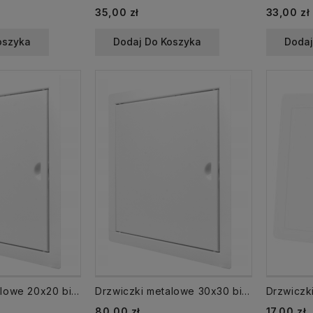
35,00 zł
33,00 zł
oszyka
Dodaj Do Koszyka
Dodaj
Drzwiczki metalowe 20x20 białe maskujące rewizyjne AirRoxy
Drzwiczki metalowe 30x30 białe maskujące rewizyjne AirRoxy
80,00 zł
17,00 zł