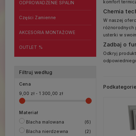
komfort termic
ODPROWADZENIE SPALIN
Chemia tech
Części Zamienne
W naszej oferc
różnorodnych 
AKCESORIA MONTAŻOWE
usterki w swoi
Zadbaj o fu
OUTLET %
Odkryj produk
odpowiedniego 
Filtruj według
Cena
Podkategori
9,00 zł - 1 300,00 zł
Materiał
Blacha malowana
(6)
Blacha nierdzewna
(2)