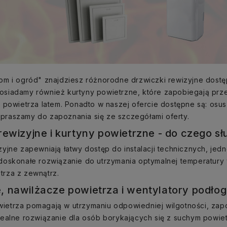
om i ogród" znajdziesz różnorodne drzwiczki rewizyjne dost
osiadamy również kurtyny powietrzne, które zapobiegają prz
o powietrza latem. Ponadto w naszej ofercie dostępne są: osu
praszamy do zapoznania się ze szczegółami oferty.
rewizyjne i kurtyny powietrzne - do czego s
zyjne zapewniają łatwy dostęp do instalacji technicznych, je
doskonałe rozwiązanie do utrzymania optymalnej temperatury
trza z zewnątrz.
, nawilżacze powietrza i wentylatory podło
etrza pomagają w utrzymaniu odpowiedniej wilgotności, zapo
idealne rozwiązanie dla osób borykających się z suchym pow