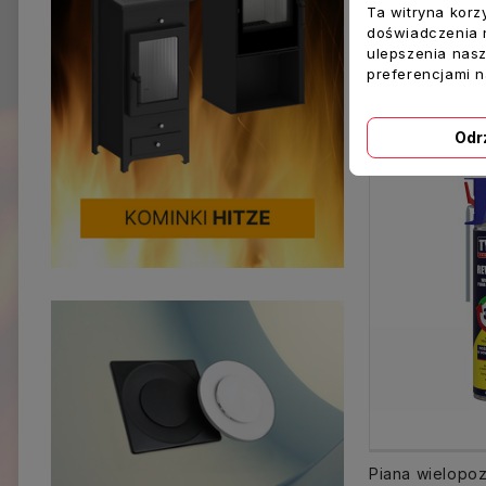
Ta witryna korz
doświadczenia n
169,00 zł
ulepszenia nasz
preferencjami 
Dodaj Do K
Odr