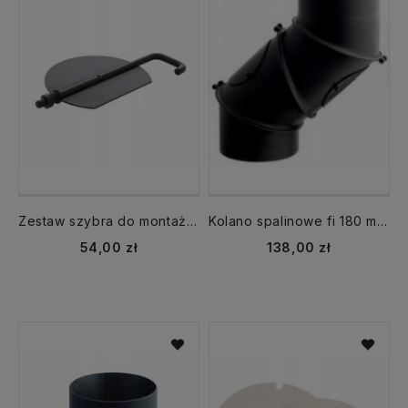
Zestaw szybra do montażu fi 120 krótka rączkaSZK-SET120
Kolano spalinowe fi 180 mm KNSR180/UNI-CZ2 regulowane 4 segmentowe
54,00 zł
138,00 zł