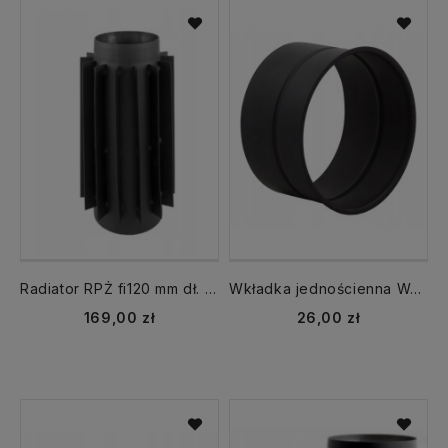
Radiator RPŻ fi120 mm dł. 500 mm CZ2 rura żebrowana
Wkładka jednościenna WJ 150 CZ przejście przez ścianę
169,00 zł
26,00 zł