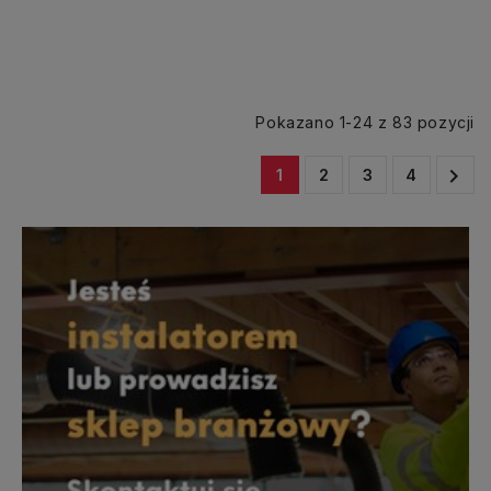
Pokazano 1-24 z 83 pozycji

1
2
3
4