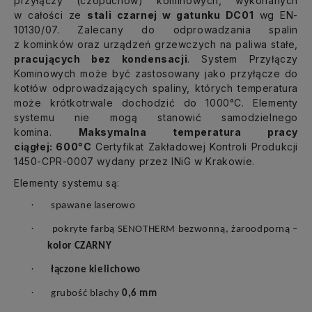
przyłączy (czopuchów) kominowych, wykonanych
w całości ze
stali czarnej w gatunku DC01
wg EN-
10130/07. Zalecany do odprowadzania spalin
z kominków oraz urządzeń grzewczych na paliwa stałe,
pracujących bez kondensacji
. System Przyłączy
Kominowych może być zastosowany jako przyłącze do
kotłów odprowadzających spaliny, których temperatura
może krótkotrwale dochodzić do 1000°C. Elementy
systemu nie mogą stanowić samodzielnego
komina.
Maksymalna temperatura pracy
ciągłej: 600°C
Certyfikat Zakładowej Kontroli Produkcji
1450-CPR-0007 wydany przez INiG w Krakowie.
Elementy systemu są:
·
spawane laserowo
·
pokryte farbą SENOTHERM bezwonną, żaroodporną –
kolor CZARNY
·
łączone kielichowo
·
grubość blachy
0,6 mm