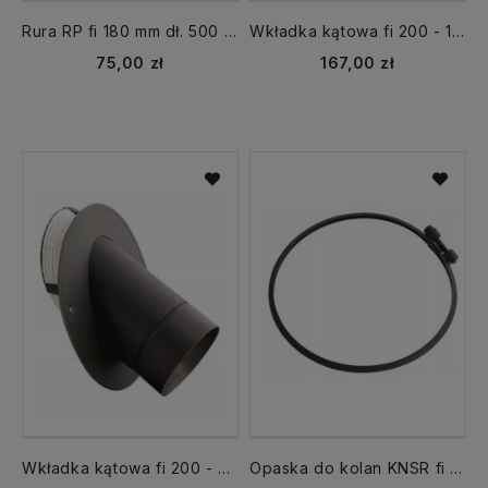
Rura RP fi 180 mm dł. 500 mm 0,5 m czarna spalinowa DARCO żaroodporna 180/500-CZ2
Wkładka kątowa fi 200 - 150 kąt 45 z rurą rozetą i sznurem WKKCS150/200/45
75,00 zł
167,00 zł
Wkładka kątowa fi 200 - 200 kąt 45 z rurą rozetą i sznurem WKKCS150/200/45
Opaska do kolan KNSR fi 200 mm CZ2 DARCO