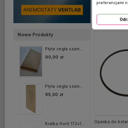
preferencjami 
Inne prod
Odr
Nowe Produkty
Płyta cegła szamotowa...
90,00 zł
Płyta cegła szamotowa...
95,00 zł
Kratka front 172x172 mm...