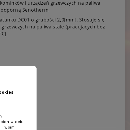
 kominków i urządzeń grzewczych na paliwa
aroodporną Senotherm.
atunku DC01 o grubości 2,0[mm]. Stosuje się
 grzewczych na paliwa stałe (pracujących bez
ºC].
ookies
m
ecich w celu
z Twoimi