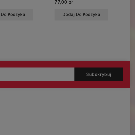
Cena
Ce
77,00 zł
95
 Do Koszyka
Dodaj Do Koszyka