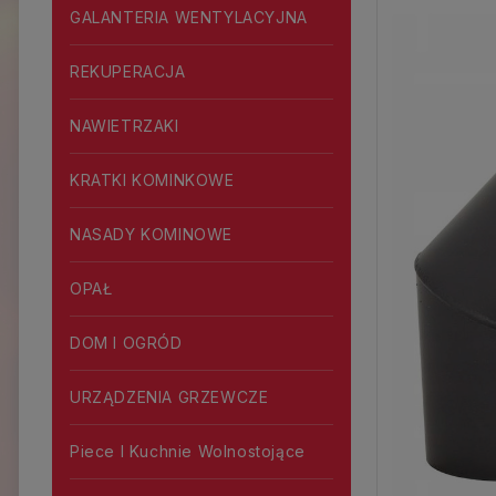
GALANTERIA WENTYLACYJNA
REKUPERACJA
NAWIETRZAKI
KRATKI KOMINKOWE
NASADY KOMINOWE
OPAŁ
DOM I OGRÓD
URZĄDZENIA GRZEWCZE
Piece I Kuchnie Wolnostojące