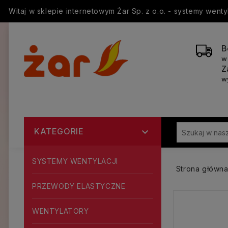
Witaj w sklepie internetowym Żar Sp. z o.o. - systemy went
B
w
Z
w
KATEGORIE

SYSTEMY WENTYLACJI
Strona główn
PRZEWODY ELASTYCZNE
WENTYLATORY