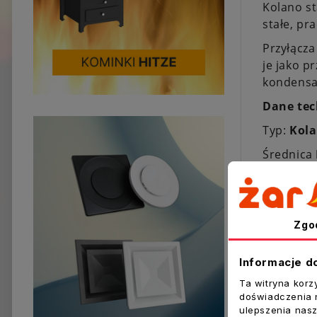
Kolano st
stałe, pr
Przyłącza
je jako p
kondensac
Dane tec
Typ:
Kola
Średnica
Średnica
Kąt [°]:
9
Zgo
Regulacj
Materiał:
Informacje d
Producen
Ta witryna korz
doświadczenia n
ulepszenia nasz