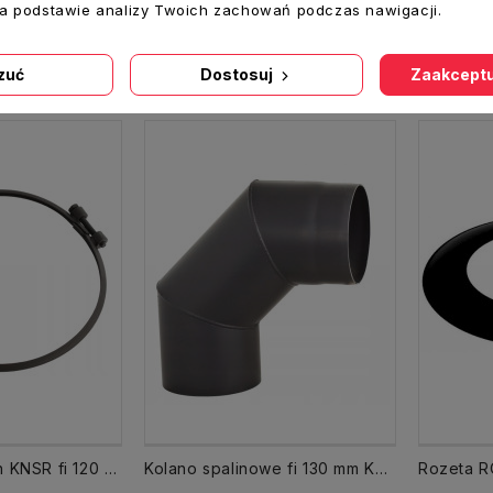
na podstawie analizy Twoich zachowań podczas nawigacji.
ukty w tej kategorii:
zuć
Dostosuj
Zaakceptu
Opaska do kolan KNSR fi 120 mm CZ2 DARCO
Kolano spalinowe fi 130 mm KS130/90-CZ2 stałe