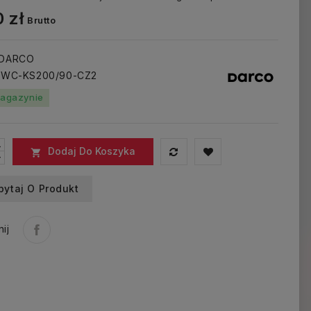
 zł
Brutto
 DARCO
: WC-KS200/90-CZ2
agazynie
Dodaj Do Koszyka

pytaj O Produkt
ij