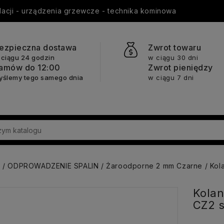
ylacji - urządzenia grzewcze - technika kominowa
ezpieczna dostawa
Zwrot towaru
 ciągu 24 godzin
w ciągu 30 dni
amów do 12:00
Zwrot pieniędzy
yślemy tego samego dnia
w ciągu 7 dni
a
ODPROWADZENIE SPALIN
Żaroodporne 2 mm Czarne
Kol
Kolan
CZ2 s