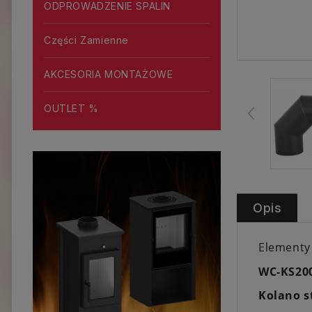
ODPROWADZENIE SPALIN
Części Zamienne
AKCESORIA MONTAŻOWE
OUTLET %
Opis
Elementy
WC-KS200
Kolano s