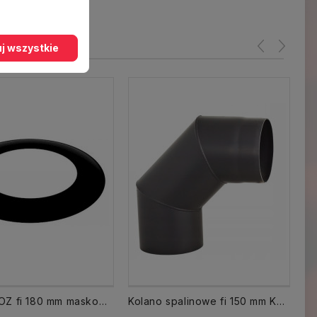
j wszystkie
Rozeta ROZ fi 180 mm maskownica
Kolano spalinowe fi 150 mm KS150/90-CZ2 stałe