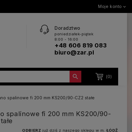
Moje konto

Doradztwo
poniedziałek-piątek
8:00 - 16:00
+48 606 819 083
biuro@zar.pl

(0)
ano spalinowe fi 200 mm KS200/90-CZ2 stałe
o spalinowe fi 200 mm KS200/90-
tałe
ODBIERZ
już dziś z naszego sklepu w m.
ŁÓDŹ