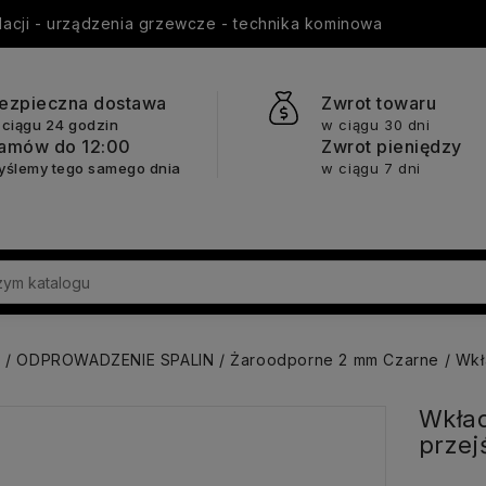
ylacji - urządzenia grzewcze - technika kominowa
ezpieczna dostawa
Zwrot towaru
 ciągu 24 godzin
w ciągu 30 dni
amów do 12:00
Zwrot pieniędzy
yślemy tego samego dnia
w ciągu 7 dni
a
ODPROWADZENIE SPALIN
Żaroodporne 2 mm Czarne
Wkł
Wkład
przej