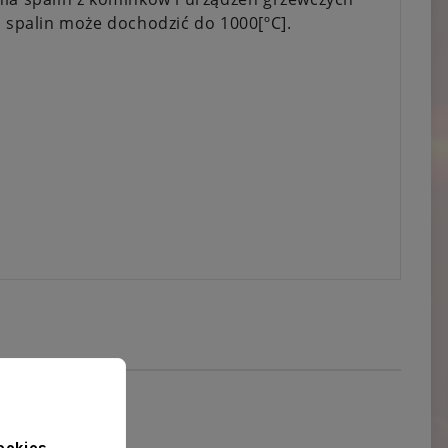
a spalin może dochodzić do 1000[ºC].
ookies