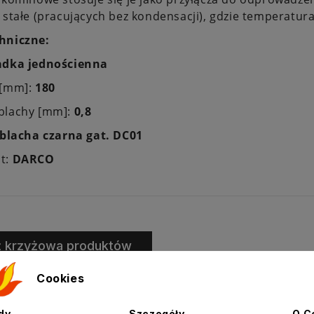
 stałe (pracujących bez kondensacji), gdzie temperatur
hniczne:
dka jednościenna
 [mm]:
180
blachy [mm]:
0,8
blacha czarna gat. DC01
t:
DARCO
ż krzyżowa produktów
Cookies
dy
Szczegóły
O C