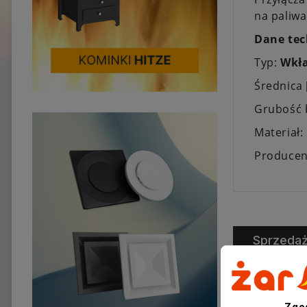
na paliwa
Dane tec
Typ:
Wkła
Średnica
Grubość 
Materiał:
Producen
Sprzeda
Zgo