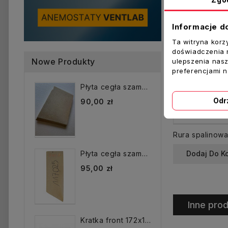
Informacje d
Ta witryna korz
doświadczenia n
Nowe Produkty
ulepszenia nasz
preferencjami 
Płyta cegła szamotowa...
Odr
90,00 zł
Dodaj Do K
Płyta cegła szamotowa...
95,00 zł
Inne prod
Kratka front 172x172 mm...