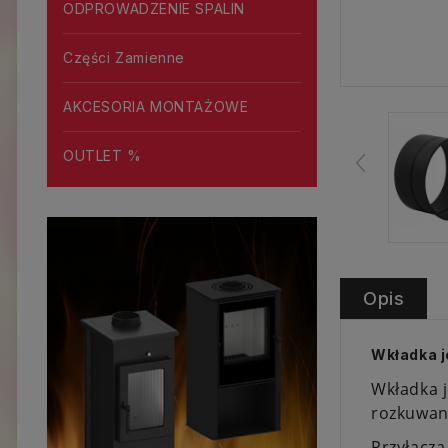
ODPROWADZENIE SPALIN
Części Zamienne
AKCESORIA MONTAŻOWE
OUTLET %
Opis
Wkładka 
Wkładka 
rozkuwan
Przyłącza