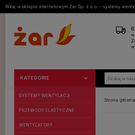
Witaj w sklepie internetowym Żar Sp. z o.o. - systemy went
B
w
Z
w
KATEGORIE

SYSTEMY WENTYLACJI
Strona główn
PRZEWODY ELASTYCZNE
WENTYLATORY