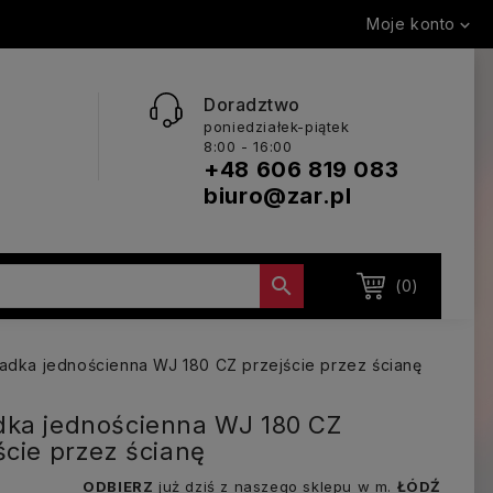
Moje konto

Doradztwo
poniedziałek-piątek
8:00 - 16:00
+48 606 819 083
biuro@zar.pl

(0)
adka jednościenna WJ 180 CZ przejście przez ścianę
ka jednościenna WJ 180 CZ
ście przez ścianę
ODBIERZ
już dziś z naszego sklepu w m.
ŁÓDŹ