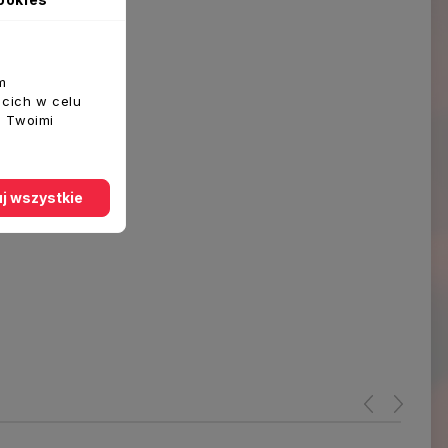
m
ecich w celu
z Twoimi
j wszystkie