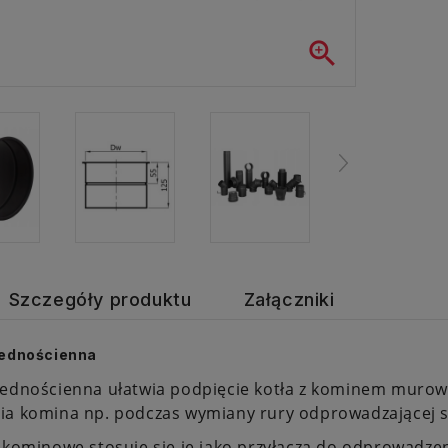

Szczegóły produktu
Załączniki
jednościenna
jednościenna ułatwia podpięcie kotła z kominem murow
ia komina np. podczas wymiany rury odprowadzającej s
 kominowe stosuje się je jako przyłącza do odprowadze