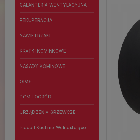
GALANTERIA WENTYLACYJNA
REKUPERACJA
NAWIETRZAKI
KRATKI KOMINKOWE
NASADY KOMINOWE
OPAŁ
DOM I OGRÓD
URZĄDZENIA GRZEWCZE
Piece I Kuchnie Wolnostojące