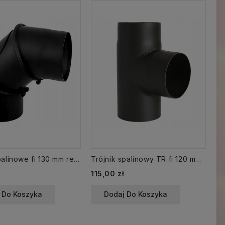
Kolano spalinowe fi 130 mm regulowane KNSR130/90-CZ2
Trójnik spalinowy TR fi 120 mm kąt 90 CZ2
Cena
Ce
115,00 zł
13
 Do Koszyka
Dodaj Do Koszyka