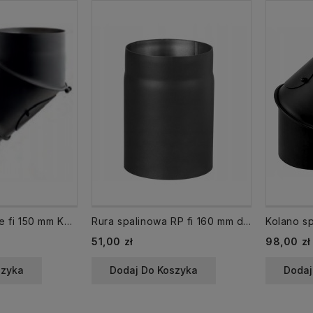
Kolano spalinowe fi 150 mm KNSR150/UNI-CZ2 regulowane 4 segmentowe
Rura spalinowa RP fi 160 mm dł. 250 mm CZ2
Cena
Cena
51,00 zł
98,00 zł
szyka
Dodaj Do Koszyka
Dodaj