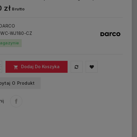
 zł
Brutto
 DARCO
: WC-WJ180-CZ
agazynie
Dodaj Do Koszyka

pytaj O Produkt
ij