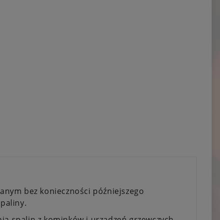
anym bez konieczności późniejszego
paliny.
nia spalin z kominków i urządzeń grzewczych