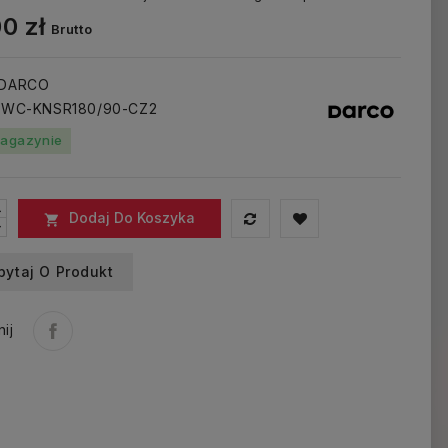
0 zł
Brutto
 DARCO
: WC-KNSR180/90-CZ2
agazynie
Dodaj Do Koszyka

pytaj O Produkt
ij