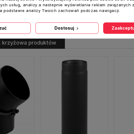
Uszczelka ceramiczna do kolan KNSR 2szt.
ych usług, analizy a nastepnie wyświetlania reklam związanych 
na podstawie analizy Twoich zachowań podczas nawigacji.
oszyka
zuć
Dostosuj
Zaakceptu
ż krzyżowa produktów