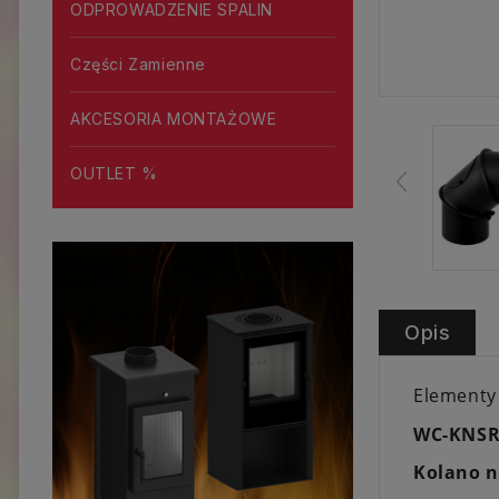
ODPROWADZENIE SPALIN
Części Zamienne
AKCESORIA MONTAŻOWE
OUTLET %
Opis
Elementy
WC-KNSR
Kolano n