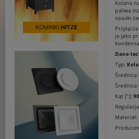
Kolano n
paliwa st
opaski za
Przyłącza
je jako p
kondensac
Dane tec
Typ:
Kol
Średnica
Średnica
Kąt [°]:
9
Regulacj
Materiał:
Producen