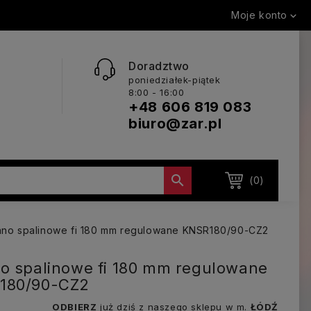
Moje konto

Doradztwo
poniedziałek-piątek
8:00 - 16:00
+48 606 819 083
biuro@zar.pl

(0)
ano spalinowe fi 180 mm regulowane KNSR180/90-CZ2
o spalinowe fi 180 mm regulowane
180/90-CZ2
ODBIERZ
już dziś z naszego sklepu w m.
ŁÓDŹ