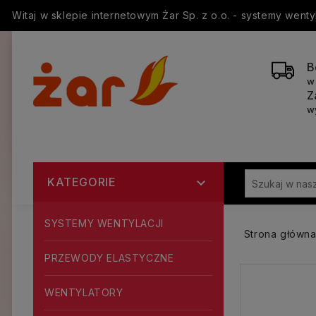
Witaj w sklepie internetowym Żar Sp. z o.o. - systemy went
B
w
Z
w
KATEGORIE

SYSTEMY WENTYLACJI
Strona główn
PRZEWODY ELASTYCZNE
WENTYLATORY