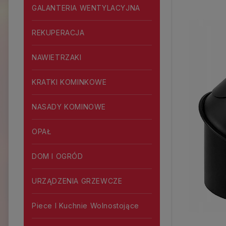
GALANTERIA WENTYLACYJNA
REKUPERACJA
NAWIETRZAKI
KRATKI KOMINKOWE
NASADY KOMINOWE
OPAŁ
DOM I OGRÓD
URZĄDZENIA GRZEWCZE
Piece I Kuchnie Wolnostojące