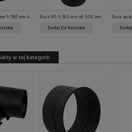
Kolano spalinowe fi 180 mm kąt 45 KNS180/45-CZ2 regulowane
Rura RP fi 180 mm dł. 500 mm 0,5 m czarna spalinowa DARCO żaroodporna 180/500-CZ2
oszyka
Dodaj Do Koszyka
Dodaj
ukty w tej kategorii: