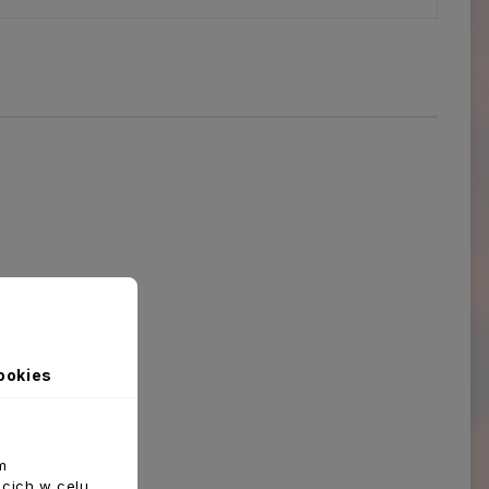
ookies
m
ecich w celu