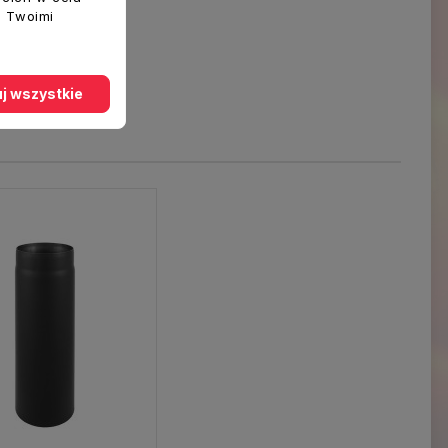
z Twoimi
j wszystkie