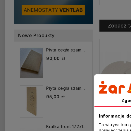
Zobacz t
Nowe Produkty
Płyta cegła szamotowa...
90,00 zł
Płyta cegła szamotowa...
95,00 zł
Zgo
Informacje d
Ta witryna korz
Kratka front 172x172 mm...
doświadczenia n