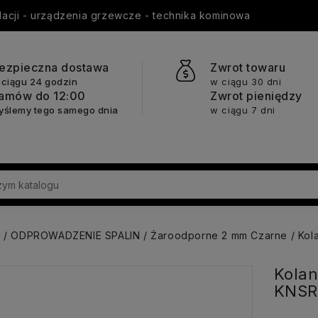
ylacji - urządzenia grzewcze - technika kominowa
ezpieczna dostawa
Zwrot towaru
 ciągu 24 godzin
w ciągu 30 dni
amów do 12:00
Zwrot pieniędzy
yślemy tego samego dnia
w ciągu 7 dni
a
ODPROWADZENIE SPALIN
Żaroodporne 2 mm Czarne
Kol
Kolan
KNSR