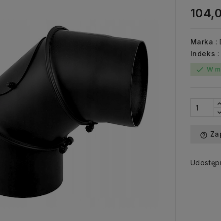
104,0
Marka
:
Indeks
W m
check
Za
help_outline
Udostępn