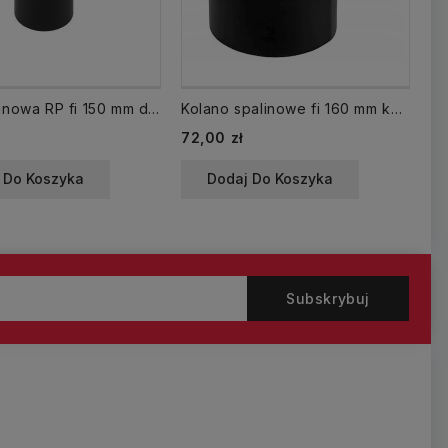
Rura spalinowa RP fi 150 mm dł. 500 mm CZ2
Kolano spalinowe fi 160 mm kąt 45 KNS160/45-CZ2 regulowane
Cena
Ce
72,00 zł
16
 Do Koszyka
Dodaj Do Koszyka