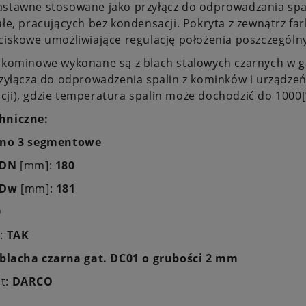
astawne stosowane jako przyłącz do odprowadzania spa
ałe, pracujących bez kondensacji. Pokryta z zewnątrz 
ciskowe umożliwiające regulację położenia poszczegól
 kominowe wykonane są z blach stalowych czarnych w g
rzyłącza do odprowadzenia spalin z kominków i urządzeń
ji), gdzie temperatura spalin może dochodzić do 1000[
hniczne:
ano 3 segmentowe
DN
[mm]:
180
Dw
[mm]:
181
0
a:
TAK
blacha czarna gat. DC01 o grubości 2 mm
t:
DARCO