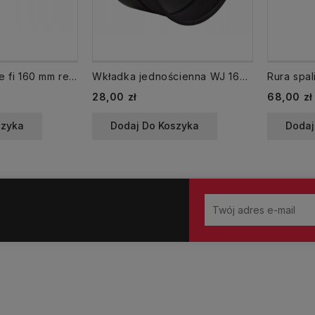
Kolano spalinowe fi 160 mm regulowane KNSR160/90-CZ2
Wkładka jednościenna WJ 160 CZ przejście przez ścianę
Cena
Cena
28,00 zł
68,00 zł
szyka
Dodaj Do Koszyka
Dodaj