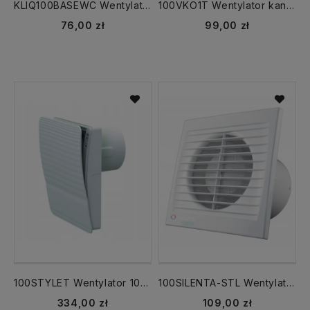
KLIQ100BASEWC Wentylator cichy 100 KLIQ BASE WC Timer
100VKO1T Wentylator kanałowy 100 VKO1T /WC/ TIMER
76,00 zł
99,00 zł
100STYLET Wentylator 100 STYLE ŻALUZJA + TIMER AŻWC
100SILENTA-STL Wentylator 100 SILENTA-S WC TIMER cichy
334,00 zł
109,00 zł