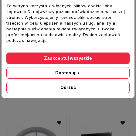
Ta witryna korzysta z własnych plików cookie, aby
zapewnić Ci najwyższy poziom doświadczenia na naszej
stronie . Wykorzystujemy również pliki cookie stron
trzecich w celu ulepszenia naszych usług, analizy a
nastepnie wyświetlania reklam związanych z Twoimi
preferencjami na podstawie analizy Twoich zachowań
podczas nawigacji.
Zaakceptuj wszystkie
Dostosuj
100LDT Wentylator LD 100 WC TIMER
Przepustnica STYL fi 120 mm zawór zwrotny
Odrzuć
109,00 zł
16,00 zł