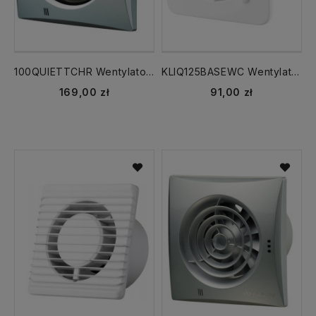
100QUIETTCHR Wentylator fi 100 mm QUIET /WC/ TIMER, cichy, chrom, łożyska kulowe, zawór zwrotny
KLIQ125BASEWC Wentylator cichy 125 KLIQ BASE biały /WC/ Timer Vents
169,00 zł
91,00 zł