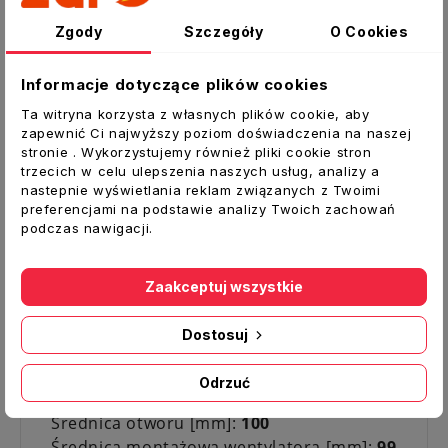
lub sufitowy.
Zgody
Szczegóły
O Cookies
W wersji WC Wentylator wyposażony w
czujnik
Informacje dotyczące plików cookies
WC wyłącznik czasowy
- późnienie czasowe
Ta witryna korzysta z własnych plików cookie, aby
regulowane - timer pozwala na kontynuację
zapewnić Ci najwyższy poziom doświadczenia na naszej
stronie . Wykorzystujemy również pliki cookie stron
pracy wentylatora przez określony czas po
trzecich w celu ulepszenia naszych usług, analizy a
wyłączeniu urządzenia. Regulacja opóźnienia
nastepnie wyświetlania reklam związanych z Twoimi
od 2 do 25 minut
preferencjami na podstawie analizy Twoich zachowań
podczas nawigacji.
Dane techniczne:
Rodzaj:
Wentylator osiowy
Zaakceptuj wszystkie
Model:
PLAY
Dodatkowe wyposażenie:
WC- wyłącznik
Dostosuj
czasowy
Materiał:
Tworzywo ABS
Odrzuć
Kolor:
czarny
Średnica otworu [mm]:
100
Średnica montażowa wentylatora [mm]:
99