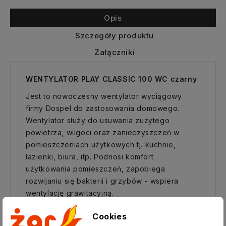
Opis
Szczegóły produktu
Załączniki
WENTYLATOR PLAY CLASSIC 100 WC czarny
Jest to nowoczesny wentylator wyciągowy
firmy Dospel do zastosowania domowego.
Wentylator służy do usuwania zużytego
powietrza, wilgoci oraz zanieczyszczeń w
pomieszczeniach użytkowych tj. kuchnie,
łazienki, biura, itp. Podnosi komfort
użytkowania pomieszczeń, zapobiega
rozwijaniu się bakterii i grzybów - wspiera
wentylację grawitacyjną.
Wentylator oparty o wysokiej jakości
łożyska
Cookies
kulkowe,
które umożliwiają
montaż ścienny