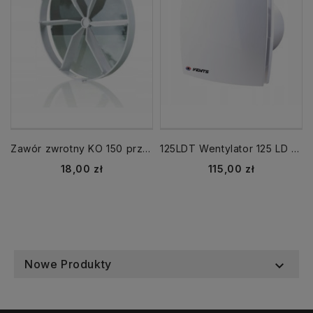
Zawór zwrotny KO 150 przepustnica
125LDT Wentylator 125 LD TIMER WC biały
Cena
Cena
18,00 zł
115,00 zł
Nowe Produkty
