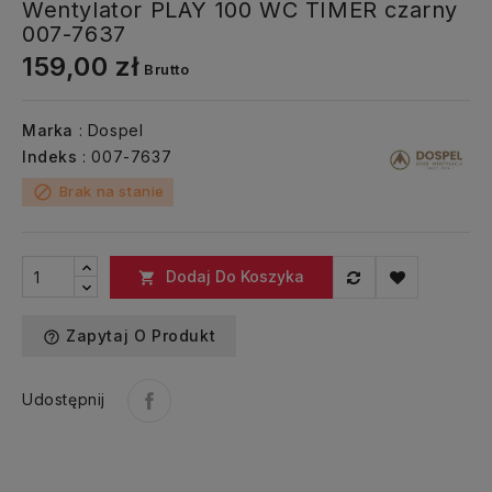
Wentylator PLAY 100 WC TIMER czarny
007-7637
159,00 zł
Brutto
Marka
: Dospel
Indeks
: 007-7637
Brak na stanie
block
Dodaj Do Koszyka

Zapytaj O Produkt
help_outline
Udostępnij