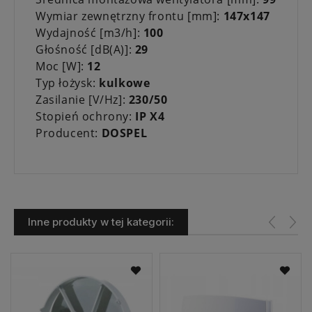
Wymiar zewnętrzny frontu [mm]:
147x147
Wydajność [m3/h]:
100
Głośność [dB(A)]:
29
Moc [W]:
12
Typ łożysk:
kulkowe
Zasilanie [V/Hz]:
230/50
Stopień ochrony:
IP X4
Producent:
DOSPEL
Inne produkty w tej kategorii: