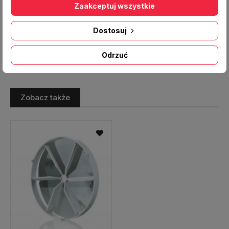
Zaakceptuj wszystkie
wentylacji łazienek. Elektroniczne komponenty
wentylatora są ukryte wewnątrz hermetycznych
Dostosuj
osłon.
Odrzuć
Zobacz także