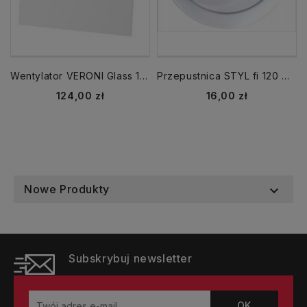
Wentylator VERONI Glass 120 WC TIMER biały
Przepustnica STYL fi 120 mm zawór zwrotny
Cena
Cena
124,00 zł
16,00 zł
Nowe Produkty

Subskrybuj newsletter