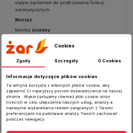
stałym zasilaniem do podtrzymania funkcji
automatycznych
Montaż
Montaż
ścienny
Wentylatory należy w miarę możliwości
montować bezpośrednio w otworze szybu
Cookies
wentylacyjnego
Prawidłowy montaż do ściany powinien
Zgody
Szczegóły
O Cookies
odbywać się za pomocą wkrętów-
kołki
montażowe w zestawie
Informacje dotyczące plików cookies
Cechy konstrukcyjne:
Ta witryna korzysta z własnych plików cookie, aby
zapewnić Ci najwyższy poziom doświadczenia na naszej
Obudowa i wirnik wykonane są z wysokiej
stronie . Wykorzystujemy również pliki cookie stron
jakości tworzywa - ABS, odpornego na
trzecich w celu ulepszenia naszych usług, analizy a
nastepnie wyświetlania reklam związanych z Twoimi
uszkodzenia mechaniczne oraz działanie
preferencjami na podstawie analizy Twoich zachowań
promieni UV.
podczas nawigacji.
Wysoka klasa ochrony IP34 sprawia, że
wentylator jest idealnym rozwiązaniem do