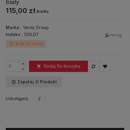
biały
115,00 zł
Brutto
Marka
: Vents Group
Indeks
: 125LDT
Brak na stanie
block
Dodaj Do Koszyka

Zapytaj O Produkt
help_outline
Udostępnij