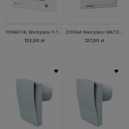
100MATHL Wentylator fi 100 mm Automatyczna ŻALUZJA, TIMER, HIGROSTAT AŻWCH
D100AA Wentylator MATIC 100 /AŻ/ Automatyczna żaluzja
122,00 zł
127,00 zł