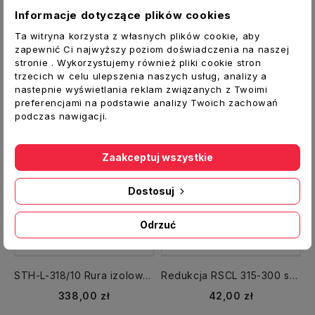
8,00 zł
8,00 zł
Informacje dotyczące plików cookies
Ta witryna korzysta z własnych plików cookie, aby
zapewnić Ci najwyższy poziom doświadczenia na naszej
stronie . Wykorzystujemy również pliki cookie stron
trzecich w celu ulepszenia naszych usług, analizy a
nastepnie wyświetlania reklam związanych z Twoimi
preferencjami na podstawie analizy Twoich zachowań
podczas nawigacji.
Zaakceptuj wszystkie
Dostosuj
Odrzuć
STH-L-318/10 Rura izolowana SONOTHERM LIGHT fi 300 / 10 mb Termoflex 140°C
Redukcja RSCL 315-300 symetryczna
338,00 zł
42,00 zł