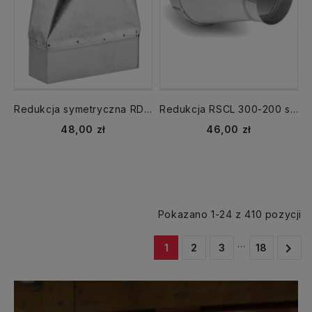
Redukcja symetryczna RDSS160/200x90-OC
Redukcja RSCL 300-200 symetryczna
48,00 zł
46,00 zł
Pokazano 1-24 z 410 pozycji
…

1
2
3
18