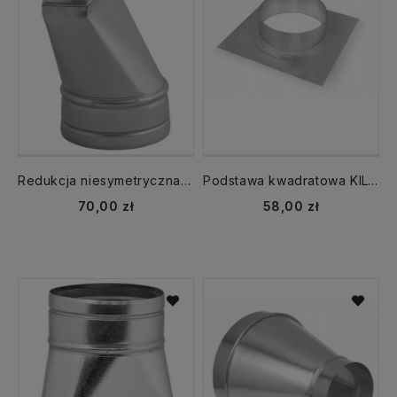
Redukcja niesymetryczna RDSS 200x90 fi 160
Podstawa kwadratowa KIL-200 z króćcem okrągłym ocynkowana
70,00 zł
58,00 zł