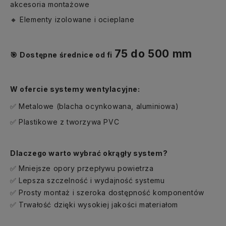
akcesoria montażowe
Elementy izolowane i ocieplane
🔸
75 do 500 mm
Dostępne średnice od fi
🎯
W ofercie systemy wentylacyjne:
Metalowe (blacha ocynkowana, aluminiowa)
✅
Plastikowe z tworzywa PVC
✅
Dlaczego warto wybrać okrągły system?
Mniejsze opory przepływu powietrza
✅
Lepsza szczelno
ść
i wydajno
ść
systemu
✅
Prosty monta
ż
i szeroka dost
ę
pno
ść
komponent
ó
w
✅
Trwa
ł
o
ść
dzi
ę
ki wysokiej jako
ś
ci materia
ł
om
✅