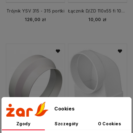
Trójnik YSV 315 - 315 portki
Łącznik D/ZD 110x55 fi 100 mm przekrojów zmiennych
126,00 zł
10,00 zł
Cookies
Zgody
Szczegóły
O Cookies
Redukcja D/RE +125 mm +150 mm
Kolano D/KŁZ 110X55 fi 100 mm łącznikowe zmienne