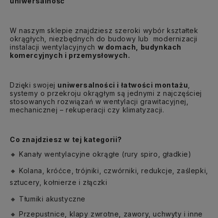
uniwersalność
W naszym sklepie znajdziesz szeroki wybór kształtek
okr
ą
głych,
niezbędnych do budowy lub
modernizacji
instalacji wentylacyjnych
w domach, budynkach
komercyjnych i przemysłowych.
Dzięki swojej
uniwersalności i łatwości montażu
,
systemy o przekroju okrągłym są jednymi z najczęściej
stosowanych rozwiązań w wentylacji grawitacyjnej,
mechanicznej – rekuperacji czy klimatyzacji.
Co znajdziesz w tej kategorii?
Kanały wentylacyjne okrągłe (rury spiro, gładkie)
🔸
Kolana, króćce, trójniki, czwórniki, redukcje, zaślepki,
🔸
sztucery, kołnierze i złączki
Tłumiki akustyczne
🔸
Przepustnice, klapy zwrotne, zawory, uchwyty i inne
🔸