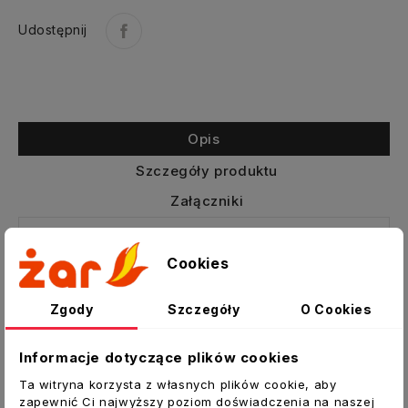
Udostępnij
Opis
Szczegóły produktu
Załączniki
Anemostat nawiewny
Cookies
Wentylacyjny zawór nawiewny KN
przeznaczony jest do montażu w suficie,
Zgody
Szczegóły
O Cookies
ścianie lub bezpośrednio na kanale za
pomocą specjalnej ramki montażowej RM.
Informacje dotyczące plików cookies
Zawór KN posiada płynną regulację
Ta witryna korzysta z własnych plików cookie, aby
nawiewanego powietrza za pomocą
zapewnić Ci najwyższy poziom doświadczenia na naszej