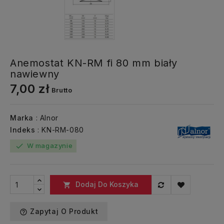
Anemostat KN-RM fi 80 mm biały
nawiewny
7,00 zł
Brutto
Marka
: Alnor
Indeks
: KN-RM-080
W magazynie
check
Dodaj Do Koszyka

Zapytaj O Produkt
help_outline