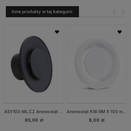
Inne produkty w tej kategorii:
ASV100-ML.CZ Anemostat okrągły fi 100 nawiewno-wywiewny czarny
Anemostat KW-RM fi 100 mm biały wyciągowy
Cena
Cena
65,00 zł
8,00 zł