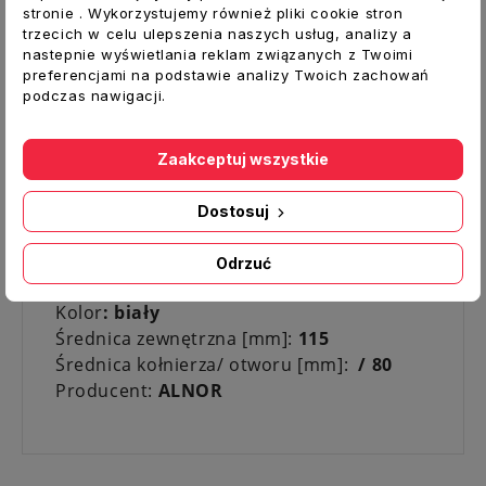
obrotowego środkowego dysku. Wybrana
stronie . Wykorzystujemy również pliki cookie stron
szczelina jest ustalana za pomocą nakrętki
trzecich w celu ulepszenia naszych usług, analizy a
blokującej. Specjalne wykonanie
nastepnie wyświetlania reklam związanych z Twoimi
preferencjami na podstawie analizy Twoich zachowań
konstrukcji zaworu gwarantuje niski
podczas nawigacji.
poziom hałasu oraz szybki i łatwy montaż.
Standardowo zawory wywiewne
dostarczane są z ramką jako KN-RM.
Zaakceptuj wszystkie
Dane techniczne:
Dostosuj
Typ:
Anemostat nawiewny z ramką
Materiał:
blacha stalowa malowana
Odrzuć
proszkowo
Kolor
: biały
Średnica zewnętrzna [mm]:
115
Średnica kołnierza/ otworu [mm]:
/ 80
Producent:
ALNOR