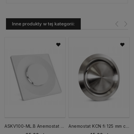
Inne produkty w tej kategorii:
ASKV100-ML.B Anemostat kwadratowy fi 100 nawiewno-wywiewny biały
Anemostat KCN fi 125 mm chromoniklowy