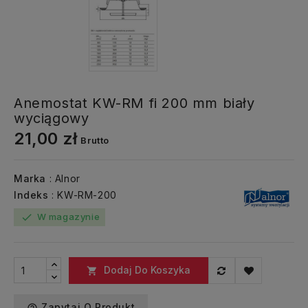
Anemostat KW-RM fi 200 mm biały
wyciągowy
21,00 zł
Brutto
Marka
: Alnor
Indeks
: KW-RM-200
W magazynie
check
Dodaj Do Koszyka

Zapytaj O Produkt