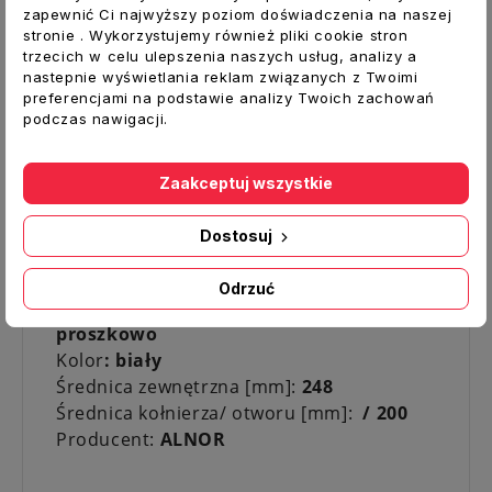
powietrza za pomocą obrotowego
zapewnić Ci najwyższy poziom doświadczenia na naszej
środkowego dysku. Wybrana szczelina jest
stronie . Wykorzystujemy również pliki cookie stron
ustalana za pomocą nakrętki blokującej.
trzecich w celu ulepszenia naszych usług, analizy a
nastepnie wyświetlania reklam związanych z Twoimi
Specjalne wykonanie konstrukcji zaworu
preferencjami na podstawie analizy Twoich zachowań
gwarantuje niski poziom hałasu oraz
podczas nawigacji.
szybki i łatwy montaż. Standardowo
zawory wywiewne dostarczane są z ramką
Zaakceptuj wszystkie
jako KW-RM
Dane techniczne:
Dostosuj
Typ:
Anemostat wyciągowy z ramką
Odrzuć
Materiał:
blacha stalowa malowana
proszkowo
Kolor
: biały
Średnica zewnętrzna [mm]:
248
Średnica kołnierza/ otworu [mm]:
/ 200
Producent:
ALNOR