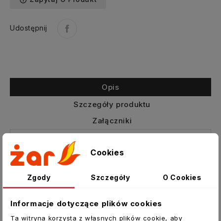
help_outline
Udostępnij
Opis
Szczegóły produktu
Załączniki
Anemostat wywiewny metalowy
Cookies
Wentylacyjny zawór wywiewny KW
przeznaczony jest do montażu w suficie,
Zgody
Szczegóły
O Cookies
ścianie lub bezpośrednio na kanale za
pomocą specjalnej ramki RM. Zawór KW
Informacje dotyczące plików cookies
posiada płynną regulację wyciąganego
Ta witryna korzysta z własnych plików cookie, aby