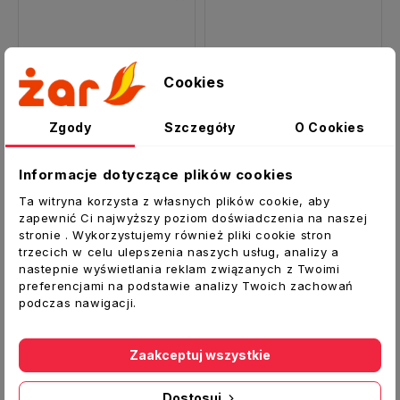
Cookies
Żarnik ceramiczny PSX-6-240-B IULIA NEXT 4790078
Żarnik do pieca na pellet EASY 410010H
228,00 zł
187,00 zł
Zgody
Szczegóły
O Cookies
Informacje dotyczące plików cookies
Ta witryna korzysta z własnych plików cookie, aby
Pokazano 1-2 z 2 pozycji
zapewnić Ci najwyższy poziom doświadczenia na naszej
stronie . Wykorzystujemy również pliki cookie stron
trzecich w celu ulepszenia naszych usług, analizy a
nastepnie wyświetlania reklam związanych z Twoimi
preferencjami na podstawie analizy Twoich zachowań
podczas nawigacji.
Zaakceptuj wszystkie
Dostosuj