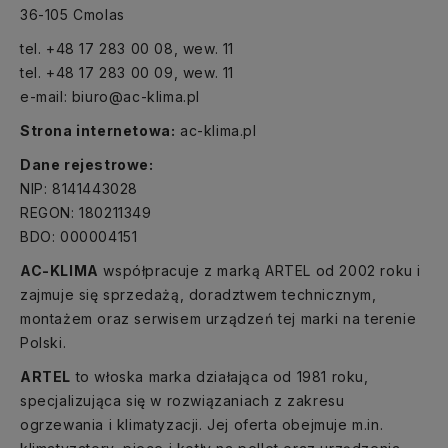
36-105 Cmolas
tel. +48 17 283 00 08, wew. 11
tel. +48 17 283 00 09, wew. 11
e-mail:
biuro@ac-klima.pl
Strona internetowa:
ac-klima.pl
Dane rejestrowe:
NIP: 8141443028
REGON: 180211349
BDO: 000004151
AC-KLIMA
współpracuje z marką ARTEL od 2002 roku i
zajmuje się sprzedażą, doradztwem technicznym,
montażem oraz serwisem urządzeń tej marki na terenie
Polski.
ARTEL
to włoska marka działająca od 1981 roku,
specjalizująca się w rozwiązaniach z zakresu
ogrzewania i klimatyzacji. Jej oferta obejmuje m.in.