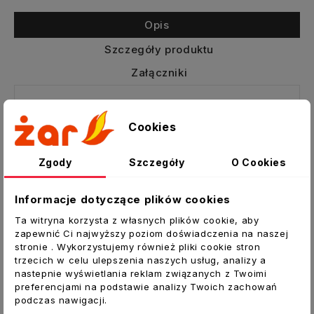
Opis
Szczegóły produktu
Załączniki
WK-CZNP150X50-CH
Cookies
Czerpnia powietrza zabezpiecza wylot lub
wlot kanałów wentylacyjnych. Posiada
Zgody
Szczegóły
O Cookies
siatkę zabezpieczającą przed
przedostaniem się do przewodu
Informacje dotyczące plików cookies
zanieczyszczeń lub drobnych gryzoni.
Ta witryna korzysta z własnych plików cookie, aby
Zewnętrzny element czerpni wykonany z
zapewnić Ci najwyższy poziom doświadczenia na naszej
blachy nierdzewnej .
stronie . Wykorzystujemy również pliki cookie stron
trzecich w celu ulepszenia naszych usług, analizy a
Czerpnia wchodzi bezpośrednio do kanału.
nastepnie wyświetlania reklam związanych z Twoimi
Nie ma potrzeby stosowania dodatkowych
preferencjami na podstawie analizy Twoich zachowań
złączek.
podczas nawigacji.