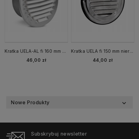
Kratka UELA-AL fi 160 mm aluminiowa czerpnia wyrzutnia
Kratka UELA fi 150 mm nierdzewna czerpnia wyrzutnia
Cena
Cena
46,00 zł
44,00 zł
Nowe Produkty

Subskrybuj newsletter