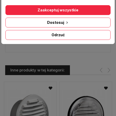
Dane techniczne:
Zaakceptuj wszystkie
Typ:
Czerpnia powietrza
Wymiar [mm]:
150x50
Dostosuj
Materiał:
stal nierdzewna- czoło czerpni
Odrzuć
Producent:
DARCO
Inne produkty w tej kategorii: