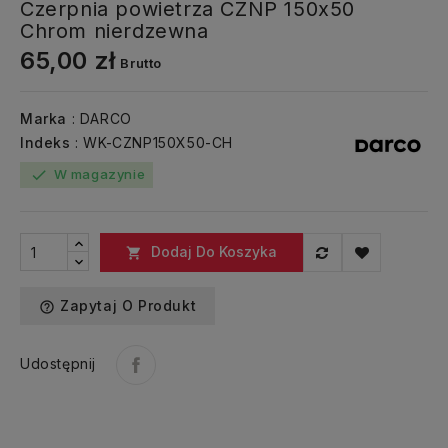
Czerpnia powietrza CZNP 150x50
Chrom nierdzewna
65,00 zł
Brutto
Marka
: DARCO
Indeks
: WK-CZNP150X50-CH
W magazynie
check
Dodaj Do Koszyka

Zapytaj O Produkt
help_outline
Udostępnij