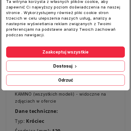
Ta witryna korzysta z własnych plików cookie, aby
Opis
zapewnić Ci najwyższy poziom doświadczenia na naszej
stronie . Wykorzystujemy również pliki cookie stron
Szczegóły produktu
trzecich w celu ulepszenia naszych usług, analizy a
nastepnie wyświetlania reklam związanych z Twoimi
Żeliwny króciec o średnicy 120 mm
do kuchni
preferencjami na podstawie analizy Twoich zachowań
podczas nawigacji.
SALGO / do pieca KAMINO
do podłączenia
komina odprowadzającego spaliny (przyłącze
owalne - podłączenie okrągłe 120mm).
Zaakceptuj wszystkie
Oryginalny produkt, wyprodukowany na
Dostosuj
Węgrzech.
Numer katalogowy: W5010601800084.
Odrzuć
Pasuje do Kuchni SALGO, RUSTIKA, pieców
KAMINO (wszystkich modeli) - widoczne na
zdjęciach w ofercie
Dane techniczne:
Typ:
Króciec