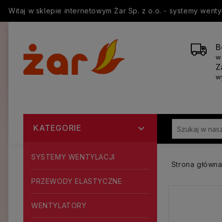
Witaj w sklepie internetowym Żar Sp. z o.o. - systemy went
B
w
Z
w
KATEGORIE

SYSTEMY WENTYLACJI
Strona główn
PRZEWODY ELASTYCZNE
WENTYLATORY