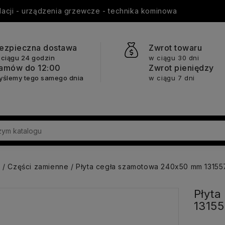
ylacji - urządzenia grzewcze - technika kominowa
ezpieczna dostawa
Zwrot towaru
 ciągu 24 godzin
w ciągu 30 dni
amów do 12:00
Zwrot pieniędzy
yślemy tego samego dnia
w ciągu 7 dni
a
Części zamienne
Płyta cegła szamotowa 240x50 mm 1315
Płyt
1315