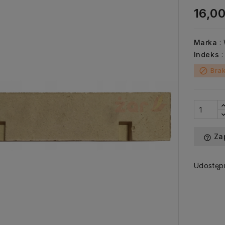
16,00
Marka
:
Indeks
Brak
block
Za
help_outline
Udostępn