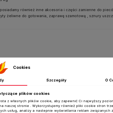
posiadamy również inne akcesoria i części zamienne do pieców
łyty żeliwne do gotowania, zaprawę szamotową , sznury uszcz
Cookies
dy
Szczegóły
O C
otyczące plików cookies
ysta z własnych plików cookie, aby zapewnić Ci najwyższy pozio
a naszej stronie . Wykorzystujemy również pliki cookie stron trz
ych usług, analizy a nastepnie wyświetlania reklam związanych 