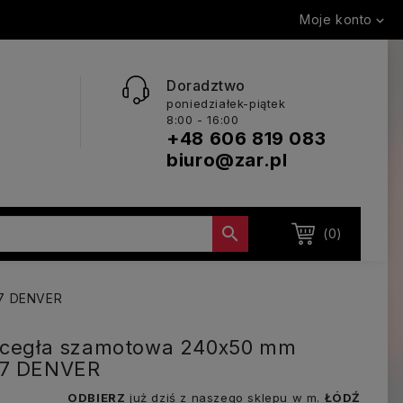
Moje konto

Doradztwo
poniedziałek-piątek
8:00 - 16:00
+48 606 819 083
biuro@zar.pl

(0)
57 DENVER
a cegła szamotowa 240x50 mm
57 DENVER
ODBIERZ
już dziś z naszego sklepu w m.
ŁÓDŹ