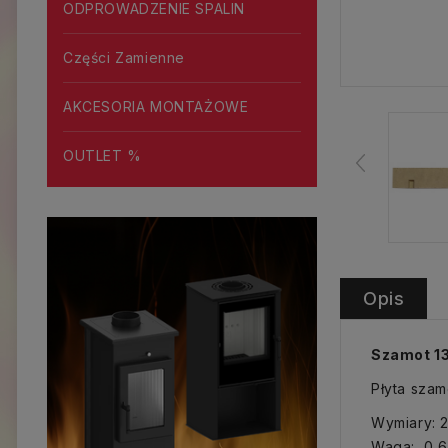
ODPROWADZENIE SPALIN
Części Zamienne
AKCESORIA MONTAŻOWE
OUTLET %
Opis
Szamot 1
Płyta sza
Wymiary: 
Waga: 0,6