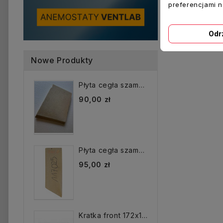
preferencjami 
Odr
Nowe Produkty
Płyta cegła szamotowa...
90,00 zł
Płyta cegła szamotowa...
95,00 zł
Kratka front 172x172 mm...