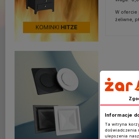
W ofercie 
żeliwne, p
Zgo
Informacje d
Ta witryna korz
doświadczenia n
ulepszenia nasz