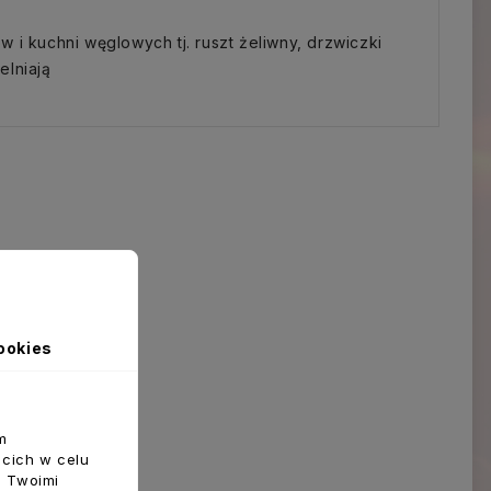
 i kuchni węglowych tj. ruszt żeliwny, drzwiczki
elniają
ookies
m
ecich w celu
z Twoimi