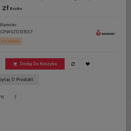
 zł
Brutto
 Wamsler
: CPWSZD131557
 na stanie
Dodaj Do Koszyka

pytaj O Produkt
ij