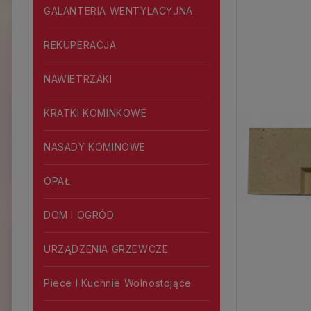
GALANTERIA WENTYLACYJNA
REKUPERACJA
NAWIETRZAKI
KRATKI KOMINKOWE
NASADY KOMINOWE
OPAŁ
DOM I OGRÓD
URZĄDZENIA GRZEWCZE
Piece I Kuchnie Wolnostojące