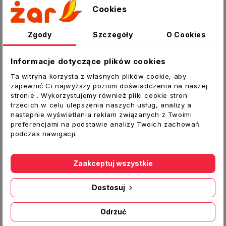
Cookies
bezobsługowy silnik z bardzo wydajnym
stalowym wirnikiem odśrodkowym. Silnik jest
wyposażony w zintegrowane styki termiczne z
Zgody
Szczegóły
O Cookies
wyprowadzonymi zaciskami na zewnątrz w celu
podłączenia do zewnętrznego zabezpieczenia
Informacje dotyczące plików cookies
urządzenia. Wirnik jest zamontowany na wale
Ta witryna korzysta z własnych plików cookie, aby
silnika i jest wyważony statycznie i
zapewnić Ci najwyższy poziom doświadczenia na naszej
dynamicznie. Silnik ma izolację uzwojenia klasy
stronie . Wykorzystujemy również pliki cookie stron
trzecich w celu ulepszenia naszych usług, analizy a
F i stopień ochrony IP54.
nastepnie wyświetlania reklam związanych z Twoimi
Regulacja prędkości
preferencjami na podstawie analizy Twoich zachowań
podczas nawigacji.
Dedykowane regulatory prędkości dostępne w
ofercie Sprzedającego- zapytaj
Zaakceptuj wszystkie
Dane techniczne:
Rodzaj:
Wentylator gastronomiczny
Dostosuj
Model:
KSK
Materiał:
blacha ocynkowana
Odrzuć
Kolor:
srebrny