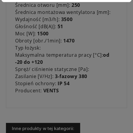
Średnica otworu [mm]:
250
Średnica montażowa wentylatora [mm]:
Wydajność [m3/h]:
3500
Głośność [dB(A)]:
51
Moc [W]:
1500
Obroty [obr./1min]:
1470
Typ łożysk:
Maksymalna temperatura pracy [°C]:
od
-20 do +120
Spręż/ ciśnienie statyczne [Pa]:
Zasilanie [V/Hz]:
3-fazowy 380
Stopień ochrony:
IP 54
Producent:
VENTS
Inne produkty w tej kategorii: