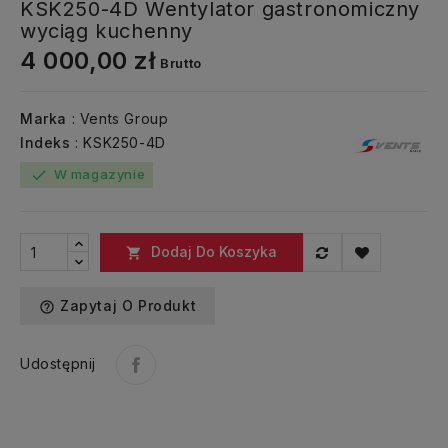
KSK250-4D Wentylator gastronomiczny
wyciąg kuchenny
4 000,00 zł
Brutto
Marka
: Vents Group
Indeks
: KSK250-4D
W magazynie
check
Dodaj Do Koszyka

Zapytaj O Produkt
help_outline
Udostępnij