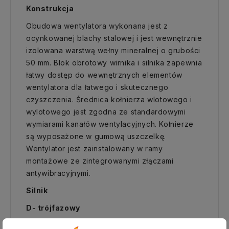
Konstrukcja
Obudowa wentylatora wykonana jest z
ocynkowanej blachy stalowej i jest wewnętrznie
izolowana warstwą wełny mineralnej o grubości
50 mm. Blok obrotowy wirnika i silnika zapewnia
łatwy dostęp do wewnętrznych elementów
wentylatora dla łatwego i skutecznego
czyszczenia. Średnica kołnierza wlotowego i
wylotowego jest zgodna ze standardowymi
wymiarami kanałów wentylacyjnych. Kołnierze
są wyposażone w gumową uszczelkę.
Wentylator jest zainstalowany w ramy
montażowe ze zintegrowanymi złączami
antywibracyjnymi.
Silnik
D- trójfazowy
Wentylator jest wyposażony w niezawodny,