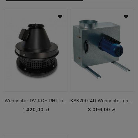
Wentylator DV-ROF-RHT fi 315 mm dachowy 120°C
KSK200-4D Wentylator gastronomiczny wyciąg do kuchni
Cena
Cena
1 420,00 zł
3 096,00 zł