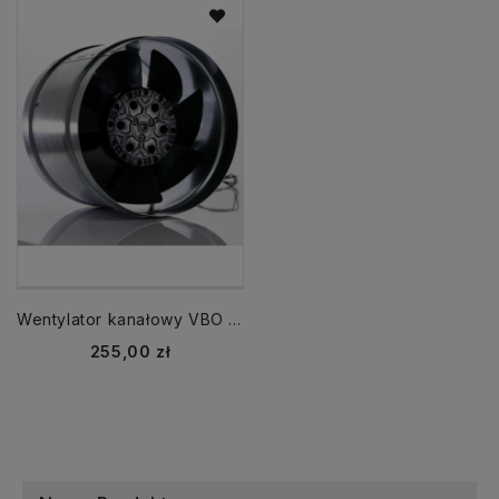
Wentylator kanałowy VBO fi 150 mm wysokotemperaturowy do 70ºC kominkowy 320m3/h
Cena
255,00 zł