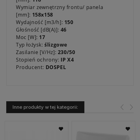
Wymiar zewnętrzny frontu/ panela
[mm]:
158x158
Wydajność [m3/h]:
150
Głośność [dB(A)]:
46
Moc [W]:
17
Typ łożysk:
ślizgowe
Zasilanie [V/Hz]:
230/50
Stopień ochrony:
IP X4
Producent:
DOSPEL
Inne produkty w tej kategorii: