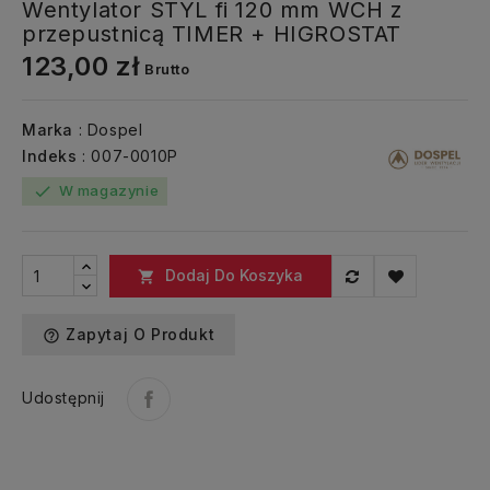
Wentylator STYL fi 120 mm WCH z
przepustnicą TIMER + HIGROSTAT
123,00 zł
Brutto
Marka
: Dospel
Indeks
: 007-0010P
W magazynie
check
Dodaj Do Koszyka

Zapytaj O Produkt
help_outline
Udostępnij