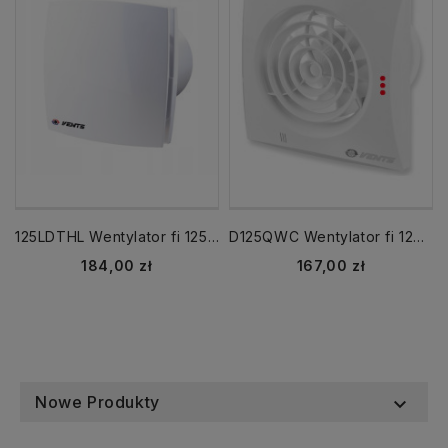
125LDTHL Wentylator fi 125 mm WCH TIMER + HIGROSTAT biały
D125QWC Wentylator fi 125 mm /WC/ TIMER cichy, biały, łożyska kulowe, zawór zwrotny VENTS
Cena
Cena
184,00 zł
167,00 zł
Nowe Produkty
