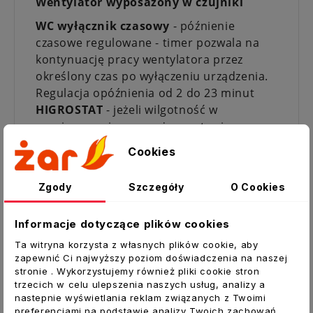
Wentylator wyposażony w czujniki
WC wyłącznik czasowy
- późnienie
czasowe regulowane - timer pozwala na
kontynuację pracy wentylatora przez
określony czas po wyłączeniu urządzenia.
Regulacja opóźnienia od 2 do 23 minut
HIGROSTAT
- jeżeli wilgotność w
pomieszczeniu przewyższy ustawioną na
czujniku wartość 60-90%, wentylator
Cookies
automatycznie włączy się i pracuje do
momentu, kiedy wilgotność nie uzyska
Zgody
Szczegóły
O Cookies
wymaganego poziomu; wentylator pracuje
nadal przez okres ustawiony na timerze i
Informacje dotyczące plików cookies
wyłącza się.
Dołączona
PRZEPUSTNICA
zapobiega
Ta witryna korzysta z własnych plików cookie, aby
zapewnić Ci najwyższy poziom doświadczenia na naszej
powstawaniu ciągu wstecznego i
stronie . Wykorzystujemy również pliki cookie stron
zabezpiecza przed zanieczyszczeniami z
trzecich w celu ulepszenia naszych usług, analizy a
zewnątrz,
również owadami
. Przedłuża
nastepnie wyświetlania reklam związanych z Twoimi
ona króciec wentylatora.
preferencjami na podstawie analizy Twoich zachowań