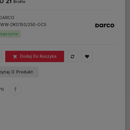
0 zł
Brutto
 DARCO
: WW-DKD150/250-OC5
agazynie
Dodaj Do Koszyka

pytaj O Produkt
ij