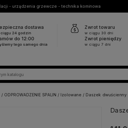
ylacji - urządzenia grzewcze - technika kominowa
ezpieczna dostawa
Zwrot towaru
 ciągu 24 godzin
w ciągu 30 dni
amów do 12:00
Zwrot pieniędzy
yślemy tego samego dnia
w ciągu 7 dni
a
ODPROWADZENIE SPALIN
Izolowane
Daszek dwuścienny 
Dasz