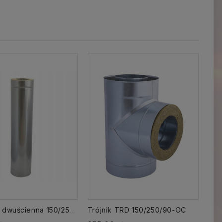
Rura RPD dwuścienna 150/250 izolowana dł. 1000 mm 1 mb
Trójnik TRD 150/250/90-OC