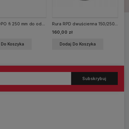
Opaska OPO fi 250 mm do odciągów komina
Rura RPD dwuścienna 150/250 izolowana dł. 500 mm 0,5 mb
Tr
Cena
Ce
160,00 zł
35
 Do Koszyka
Dodaj Do Koszyka