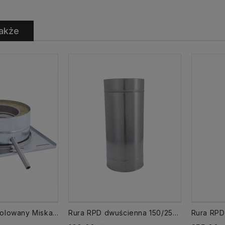
akże
Odskraplacz izolowany Miska na skropliny MSD 150/250
Rura RPD dwuścienna 150/250 izolowana dł. 500 mm 0,5 mb