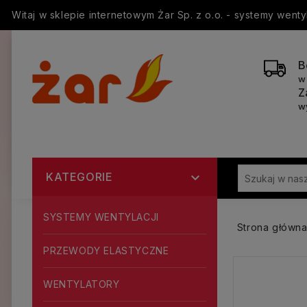
Witaj w sklepie internetowym Żar Sp. z o.o. - systemy went
B
w
Z
w
KATEGORIE

SYSTEMY WENTYLACJI
Strona główn
PRZEWODY ELASTYCZNE
WENTYLATORY