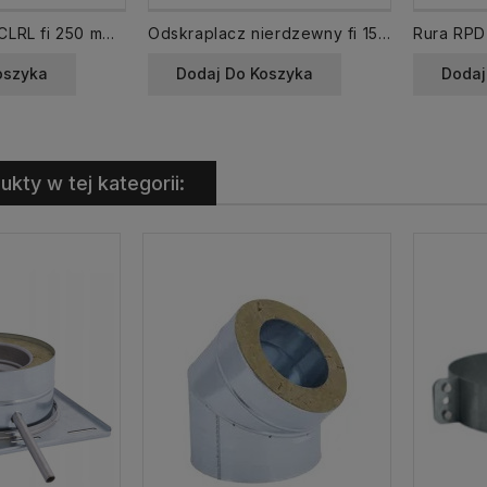
Uchwyt do rur CLRL fi 250 mm obejma z uszczelką
Odskraplacz nierdzewny fi 150 miska na skropliny
oszyka
Dodaj Do Koszyka
Dodaj
ukty w tej kategorii: