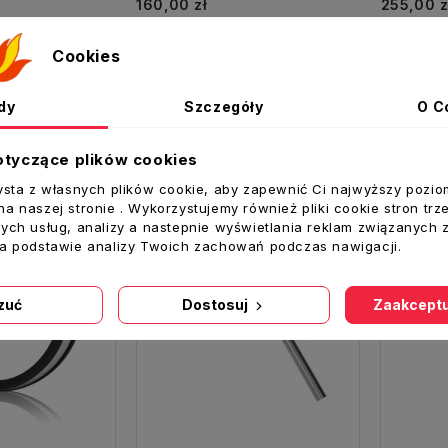
Cena
Cena
160,00 zł
255,00 z
oszyka
Dodaj Do Koszyka
Dodaj
Cookies
dy
Szczegóły
O C
ż krzyżowa produktów
otyczące plików cookies
ysta z własnych plików cookie, aby zapewnić Ci najwyższy pozio
a naszej stronie . Wykorzystujemy również pliki cookie stron trz
ych usług, analizy a nastepnie wyświetlania reklam związanych 
na podstawie analizy Twoich zachowań podczas nawigacji.
zuć
Dostosuj
Zaakceptu