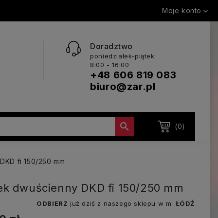
Moje konto

Doradztwo
poniedziałek-piątek
8:00 - 16:00
+48 606 819 083
biuro@zar.pl

(0)
DKD fi 150/250 mm
ek dwuścienny DKD fi 150/250 mm
ODBIERZ
już dziś z naszego sklepu w m.
ŁÓDŹ