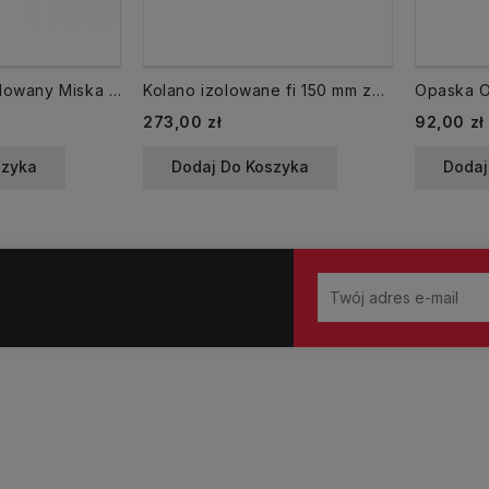
Odskraplacz izolowany Miska na skropliny MSD 150/250
Kolano izolowane fi 150 mm zew. fi 250 mm kąt 45 st. dwuścienny ocynk KSD 150/250/45-OC
Cena
Cena
273,00 zł
92,00 zł
szyka
Dodaj Do Koszyka
Dodaj