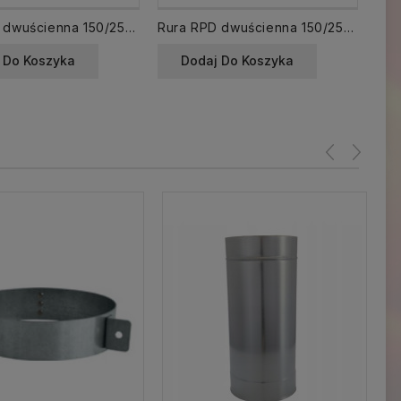
Rura RPD dwuścienna 150/250 izolowana dł. 1000 mm 1 mb
Rura RPD dwuścienna 150/250 izolowana dł. 500 mm 0,5 mb
Tró
 Do Koszyka
Dodaj Do Koszyka