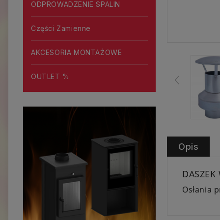
ODPROWADZENIE SPALIN
Części Zamienne
AKCESORIA MONTAŻOWE
OUTLET %
Opis
DASZEK
Osłania 