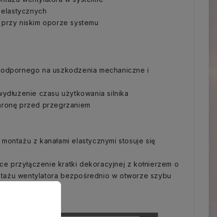
 elastycznych
ci przy niskim oporze systemu
, odpornego na uszkodzenia mechaniczne i
wydłużenie czasu użytkowania silnika
chronę przed przegrzaniem
montażu z kanałami elastycznymi stosuje się
ące przyłączenie kratki dekoracyjnej z kołnierzem o
ntażu wentylatora bezpośrednio w otworze szybu
nienia