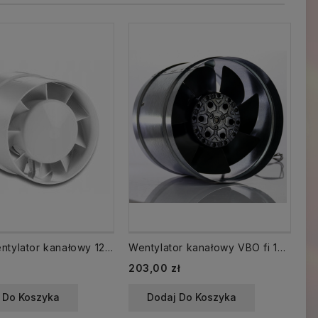
D125K Wentylator kanałowy 125 INTRO Standard
Wentylator kanałowy VBO fi 125 mm wysokotemperaturowy do 70ºC kominkowy
Cena
Ce
203,00 zł
18
 Do Koszyka
Dodaj Do Koszyka