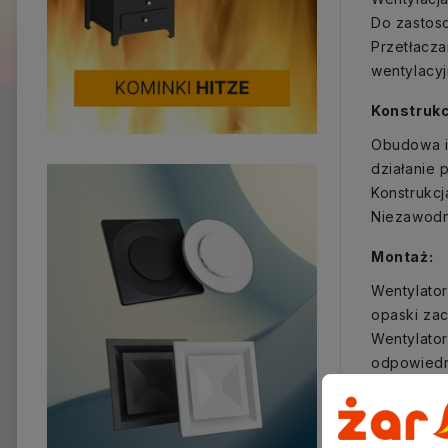
Do zastos
Przetłacza
wentylacyj
Konstrukc
Obudowa i
działanie 
Konstrukcj
Niezawodny
Montaż:
Wentylator
opaski za
Wentylator
odpowiedn
wentylacyj
Możliwy je