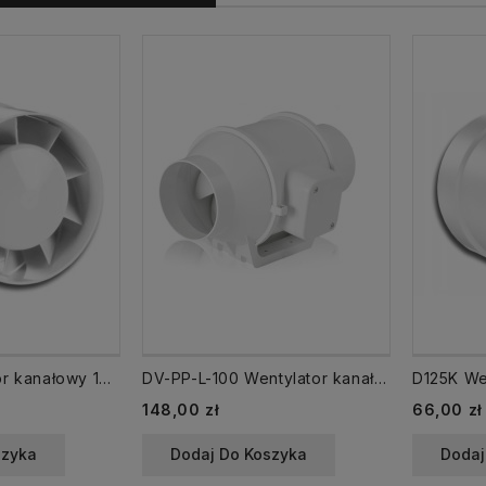
D100K Wentylator kanałowy 100 INTRO Standard
DV-PP-L-100 Wentylator kanałowy Light 100 Alnor
Cena
Cena
148,00 zł
66,00 zł
szyka
Dodaj Do Koszyka
Dodaj