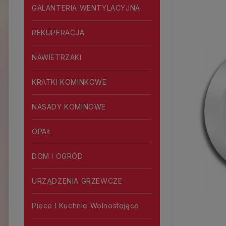
GALANTERIA WENTYLACYJNA
REKUPERACJA
NAWIETRZAKI
KRATKI KOMINKOWE
NASADY KOMINOWE
OPAŁ
DOM I OGRÓD
URZĄDZENIA GRZEWCZE
Piece I Kuchnie Wolnostojące