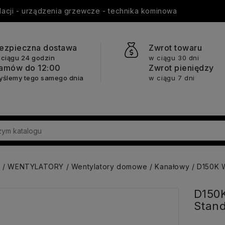
ylacji - urządzenia grzewcze - technika kominowa
ezpieczna dostawa
Zwrot towaru
 ciągu 24 godzin
w ciągu 30 dni
amów do 12:00
Zwrot pieniędzy
yślemy tego samego dnia
w ciągu 7 dni
a
WENTYLATORY
Wentylatory domowe
Kanałowy
D150K W
D150K
Stan