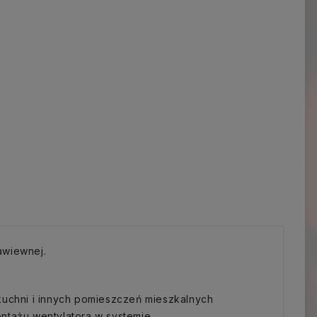
awiewnej.
kuchni i innych pomieszczeń mieszkalnych
ontażu wentylatora w systemie