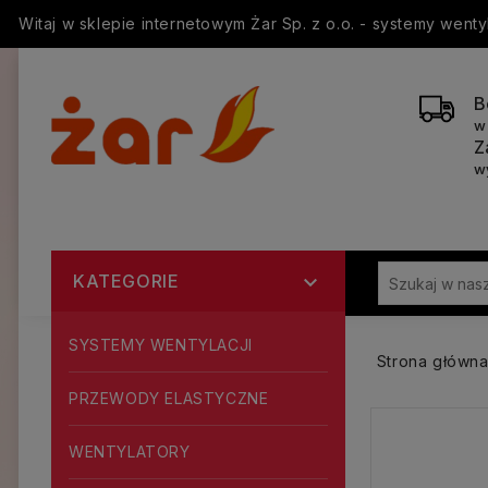
Witaj w sklepie internetowym Żar Sp. z o.o. - systemy went
B
w
Z
w
KATEGORIE

SYSTEMY WENTYLACJI
Strona główn
PRZEWODY ELASTYCZNE
WENTYLATORY