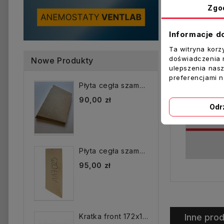
Zgo
Informacje d
Ta witryna korz
doświadczenia n
Nowe Produkty
ulepszenia nasz
preferencjami 
Płyta cegła szamotowa...
90,00 zł
Odr
Płyta cegła szamotowa...
95,00 zł
Inne prod
Kratka front 172x172 mm...