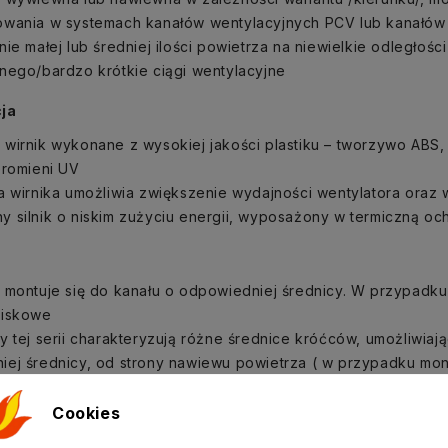
owania w systemach kanałów wentylacyjnych PCV lub kanałów
nie małej lub średniej ilości powietrza na niewielkie odległoś
nego/bardzo krótkie ciągi wentylacyjne
ja
 wirnik wykonane z wysokiej jakości plastiku – tworzywo ABS
promieni UV
a wirnika umożliwia zwiększenie wydajności wentylatora oraz 
 silnik o niskim zużyciu energii, wyposażony w termiczną o
 montuje się do kanału o odpowiedniej średnicy. W przypadku 
ciskowe
y tej serii charakteryzują różne średnice króćców, umożliwiaj
iej średnicy, od strony nawiewu powietrza ( w przypadku mo
nego lub w miejsce istniejącej kratki wentylacyjnej)
st montaż dwóch wentylatorów szeregowo dla zwiększenia ciś
Cookies