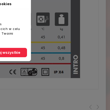
ookies
m
ecich w celu
z Twoimi
j wszystkie