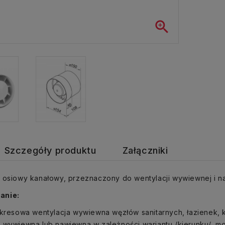

Szczegóły produktu
Załączniki
 osiowy kanałowy, przeznaczony do wentylacji wywiewnej i n
anie:
okresowa wentylacja wywiewna węzłów sanitarnych, łazienek, 
 wywiewna lub nawiewna w zależności wariantu /kierunku/, m