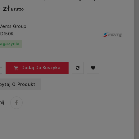
 zł
Brutto
 Vents Group
: D150K
agazynie
Dodaj Do Koszyka

pytaj O Produkt
ij