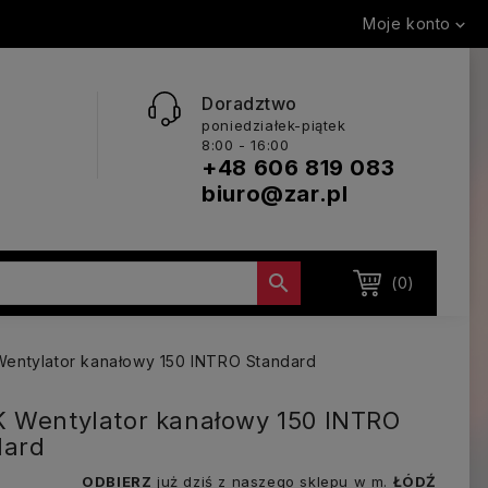
Moje konto

Doradztwo
poniedziałek-piątek
8:00 - 16:00
+48 606 819 083
biuro@zar.pl

(0)
entylator kanałowy 150 INTRO Standard
 Wentylator kanałowy 150 INTRO
dard
ODBIERZ
już dziś z naszego sklepu w m.
ŁÓDŹ