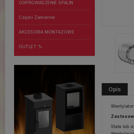
ODPROWADZENIE SPALIN
Części Zamienne
AKCESORIA MONTAŻOWE
OUTLET %
Opis
Wentylator
Zastosow
Stała lub 
Wentylacja