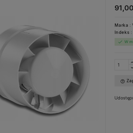
91,00
Marka
:
Indeks
W m
check
Za
help_outline
Udostępn