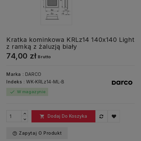
Kratka kominkowa KRLz14 140x140 Light
z ramką z żaluzją biały
74,00 zł
Brutto
Marka
: DARCO
Indeks
: WK-KRLz14-ML-B
W magazynie
check
Dodaj Do Koszyka

Zapytaj O Produkt
help_outline