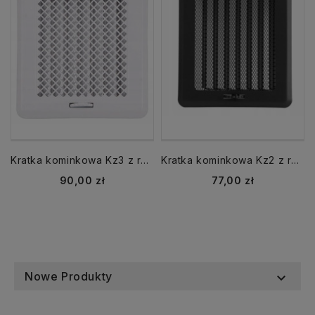
Kratka kominkowa Kz3 z ramką z żaluzją biała
Kratka kominkowa Kz2 z ramką z żaluzją czarna
Cena
Cena
90,00 zł
77,00 zł
Nowe Produkty
