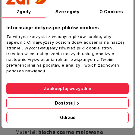
charakteryzują się mniejszymi oporami
przepływu.
Zgody
Szczegóły
O Cookies
Ich montaż jest bardzo prosty i polega na
trwałym osadzeniu w otworze ramki lub
Informacje dotyczące plików cookies
kasety dolotowej i włożeniu w nią kratki,
Ta witryna korzysta z własnych plików cookie, aby
która blokuje się na sprężystych
zapewnić Ci najwyższy poziom doświadczenia na naszej
zatrzaskach.
stronie . Wykorzystujemy również pliki cookie stron
trzecich w celu ulepszenia naszych usług, analizy a
Ten sposób mocowania umożliwia łatwy
nastepnie wyświetlania reklam związanych z Twoimi
montaż i demontaż kratki np. w przypadku
preferencjami na podstawie analizy Twoich zachowań
podczas nawigacji.
jej czyszczenia.
Kratki wykonane są z metalu, dzięki czemu
Zaakceptuj wszystkie
możliwe jest ich wykorzystanie w okapie
kominka czy też w nawiewach powietrza z
Dostosuj
systemów dystrybucji gorącego powietrza.
Dane techniczne:
Odrzuć
Typ:
Kratka kominkowa
Materiał:
blacha czarna malowana