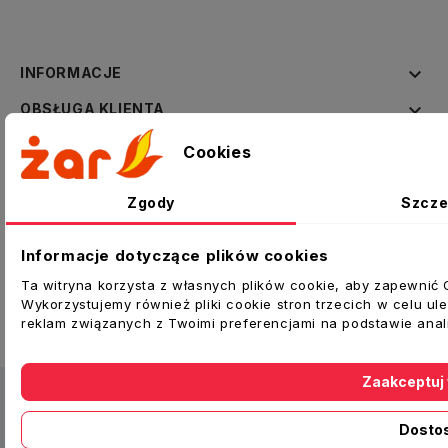

INFORMACJE

OBSŁUGA KLIENTA

FIRMA
Cookies

ZNAJDŹ NAS NA
Zgody
Szcze

Informacja o sklepie
Informacje dotyczące plików cookies
Ta witryna korzysta z własnych plików cookie, aby zapewnić 
Copyright © 2026 Żar Sp. z o.o. Wszelkie prawa
Wykorzystujemy również pliki cookie stron trzecich w celu ul
reklam związanych z Twoimi preferencjami na podstawie ana
zastrzeżone.
Zaakceptuj
Dosto