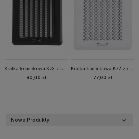
Kratka kominkowa Kz3 z ramką z żaluzją czarna
Kratka kominkowa Kz2 z ramką z żaluzją biała
Cena
Cena
90,00 zł
77,00 zł
Nowe Produkty
