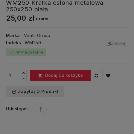
WM250 Kratka osłona metalowa
250x250 biała
25,00 zł
Brutto
Marka
: Vents Group
Indeks
: WM250
W magazynie
check
Dodaj Do Koszyka

Zapytaj O Produkt
help_outline
Udostępnij