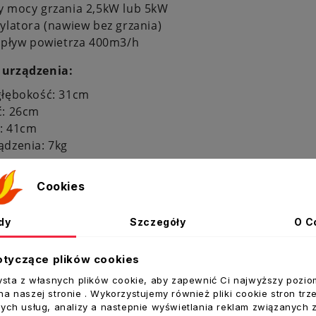
y mocy grzania 2,5kW lub 5kW
ylatora (nawiew bez grzania)
zepływ powietrza 400m3/h
urządzenia:
głębokość: 31cm
ć: 26cm
: 41cm
ądzenia: 7kg
kartonu / opakowania:
Cookies
głębokość: 32cm
ć: 27cm
dy
Szczegóły
O C
: 46cm
ądzenia z opakowaniem: 7,5kg
otyczące plików cookies
zpieczeństwa: IP 44
ysta z własnych plików cookie, aby zapewnić Ci najwyższy pozio
a naszej stronie . Wykorzystujemy również pliki cookie stron trz
nik termiczny: automatyczny z resetem manualnym
ych usług, analizy a nastepnie wyświetlania reklam związanych 