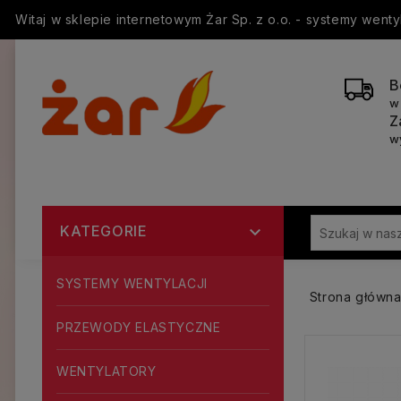
Witaj w sklepie internetowym Żar Sp. z o.o. - systemy went
B
w
Z
w
KATEGORIE

SYSTEMY WENTYLACJI
Strona główn
PRZEWODY ELASTYCZNE
WENTYLATORY