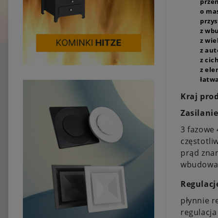
prze
o ma
przy
z wb
z wi
z au
z ci
z el
łatwa
Kraj prod
Zasilanie
3 fazowe
częstotliw
prąd zna
wbudowan
Regulacj
płynnie 
regulacja