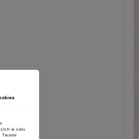
ookies
m
ecich w celu
z Twoimi