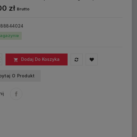
0 zł
Brutto
: 88844024
agazynie
Dodaj Do Koszyka

pytaj O Produkt
ij