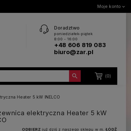
Moje konto

Doradztwo
poniedziałek-piątek
8:00 - 16:00
+48 606 819 083
biuro@zar.pl

(0)
tryczna Heater 5 kW INELCO
ewnica elektryczna Heater 5 kW
CO
ODBIERZ
już dziś z naszego sklepu w m.
ŁÓDŹ