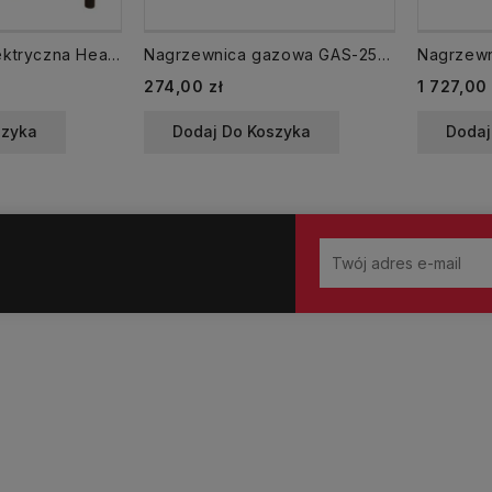
Nagrzewnica elektryczna Heater 15 kW INELCO
Nagrzewnica gazowa GAS-2500Wt 25kW
Cena
Cena
274,00 zł
1 727,00 
szyka
Dodaj Do Koszyka
Dodaj