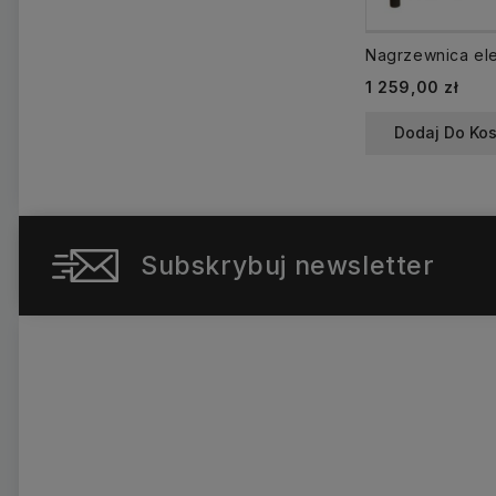
Cena
1 259,00 zł
Dodaj Do Ko
Subskrybuj newsletter