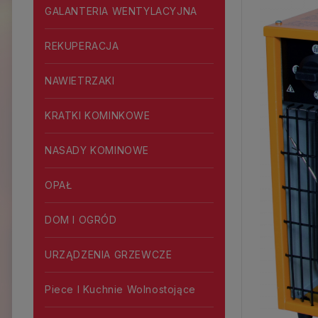
GALANTERIA WENTYLACYJNA
REKUPERACJA
NAWIETRZAKI
KRATKI KOMINKOWE
NASADY KOMINOWE
OPAŁ
DOM I OGRÓD
URZĄDZENIA GRZEWCZE
Piece I Kuchnie Wolnostojące