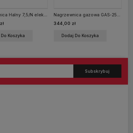
Nagrzewnica Halny 7,5/N elektryczna 5/7,5 kW Elektrotermia
Nagrzewnica gazowa GAS-2500Mt termostat 25kW
Cena
Ce
zł
344,00 zł
14
 Do Koszyka
Dodaj Do Koszyka