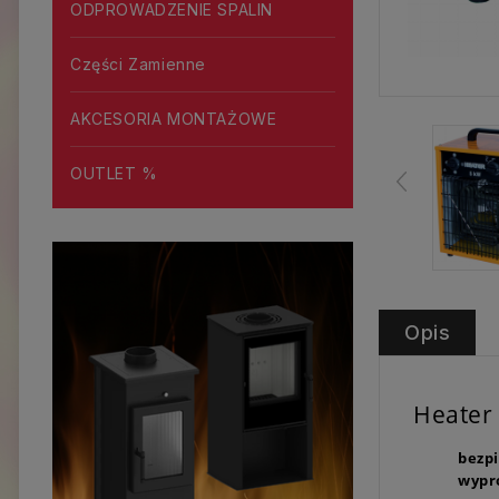
ODPROWADZENIE SPALIN
Części Zamienne
AKCESORIA MONTAŻOWE
OUTLET %
Opis
Heater
bezp
wypr