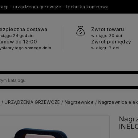
ylacji - urządzenia grzewcze - technika kominowa
ezpieczna dostawa
Zwrot towaru
 ciągu 24 godzin
w ciągu 30 dni
amów do 12:00
Zwrot pieniędzy
yślemy tego samego dnia
w ciągu 7 dni
a
URZĄDZENIA GRZEWCZE
Nagrzewnice
Nagrzewnica elek
Nagrz
INEL