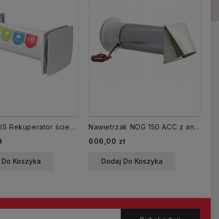
SOLO PLUS Rekuperator ścienny fi 100 mm higrostat + pilot
Nawietrzak NOG 150 ACC z anemostatem i filtrem i grzałką
Cena
Ce
ł
606,00 zł
21
 Do Koszyka
Dodaj Do Koszyka