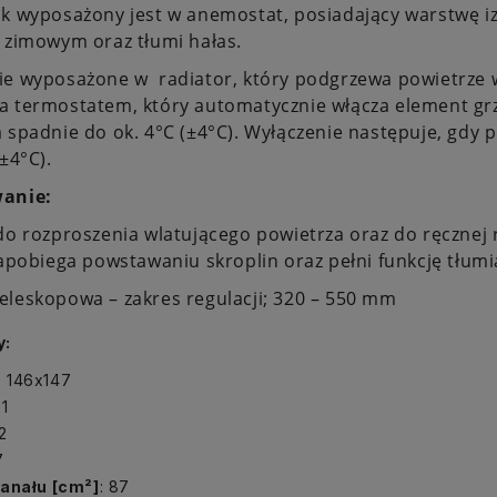
k wyposażony jest w anemostat, posiadający warstwę izo
 zimowym oraz tłumi hałas.
ie wyposażone w radiator, który podgrzewa powietrze w
a termostatem, który automatycznie włącza element gr
 spadnie do ok. 4°C (±4°C). Wyłączenie następuje, gdy
(±4°C).
anie:
do rozproszenia wlatującego powietrza oraz do ręcznej
zapobiega powstawaniu skroplin oraz pełni funkcję tłumi
leskopowa – zakres regulacji; 320 – 550 mm
y:
: 146x147
61
12
7
kanału [cm²]
: 87