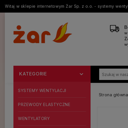
Witaj w sklepie internetowym Żar Sp. z o.o. - systemy went
B
w
Z
w
KATEGORIE

SYSTEMY WENTYLACJI
Strona główn
PRZEWODY ELASTYCZNE
WENTYLATORY