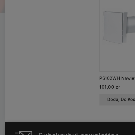
Cena
101,00 zł
Dodaj Do Ko