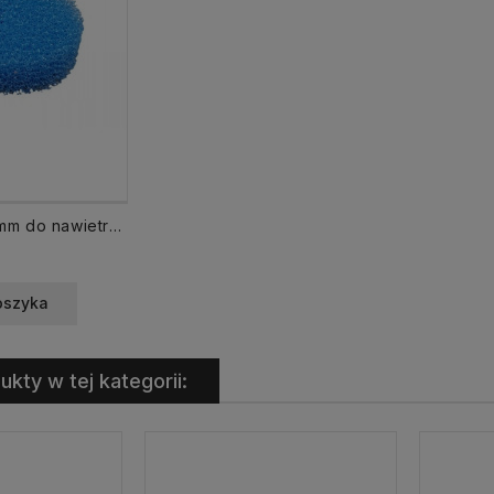
Filtr FNP fi 110 mm do nawietrzaka Darco
oszyka
ukty w tej kategorii: