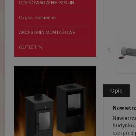
ODPROWADZENIE SPALIN
Części Zamienne
AKCESORIA MONTAŻOWE
OUTLET %
Opis
Nawietrz
Nawietrza
budynku. 
czerpnię 