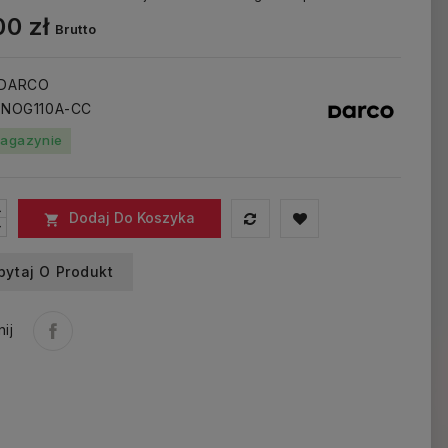
0 zł
Brutto
 DARCO
: NOG110A-CC
agazynie
Dodaj Do Koszyka

pytaj O Produkt
ij