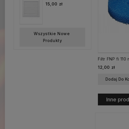
15,00 zł
Wszystkie Nowe 
Produkty
Cena
12,00 zł
Dodaj Do K
Inne prod