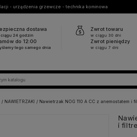
ylacji - urządzenia grzewcze - technika kominowa
ezpieczna dostawa
Zwrot towaru
 ciągu 24 godzin
w ciągu 30 dni
amów do 12:00
Zwrot pieniędzy
yślemy tego samego dnia
w ciągu 7 dni
a
NAWIETRZAKI
Nawietrzak NOG 110 A CC z anemostatem i fil
Nawi
i filt