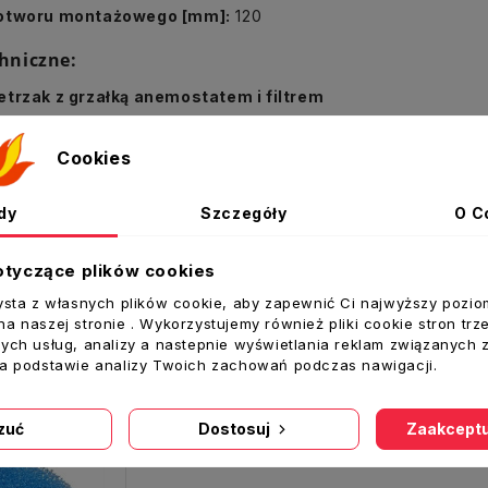
 otworu montażowego [mm]:
120
hniczne:
trzak z grzałką anemostatem i filtrem
[mm]:
110
lacha chromoniklowa
Cookies
:
DARCO
dy
Szczegóły
O C
otyczące plików cookies
ysta z własnych plików cookie, aby zapewnić Ci najwyższy pozio
akże
a naszej stronie . Wykorzystujemy również pliki cookie stron trz
ych usług, analizy a nastepnie wyświetlania reklam związanych 
na podstawie analizy Twoich zachowań podczas nawigacji.
zuć
Dostosuj
Zaakceptu