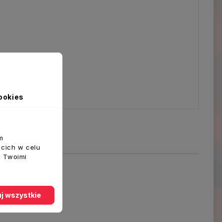
ookies
m
ecich w celu
z Twoimi
j wszystkie