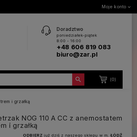
Moje konto

Doradztwo
poniedziałek-piątek
8:00 - 16:00
+48 606 819 083
biuro@zar.pl

(0)
trem i grzałką
etrzak NOG 110 A CC z anemostatem
rem i grzałką
ODBIERZ
już dziś z naszego sklepu w m.
ŁÓDŹ