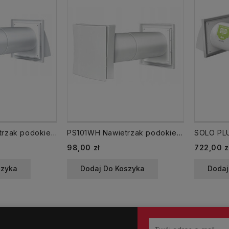
PS102WH Nawietrzak podokienny nawiewnik z okapem
PS101WH Nawietrzak podokienny fi 103 mm z kratką
Cena
Cena
98,00 zł
722,00 z
szyka
Dodaj Do Koszyka
Dodaj