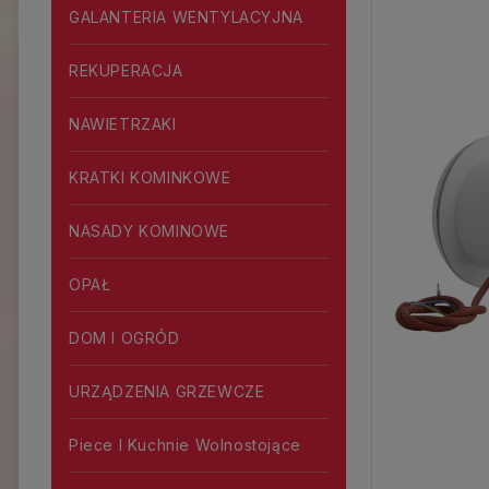
GALANTERIA WENTYLACYJNA
REKUPERACJA
NAWIETRZAKI
KRATKI KOMINKOWE
NASADY KOMINOWE
OPAŁ
DOM I OGRÓD
URZĄDZENIA GRZEWCZE
Piece I Kuchnie Wolnostojące