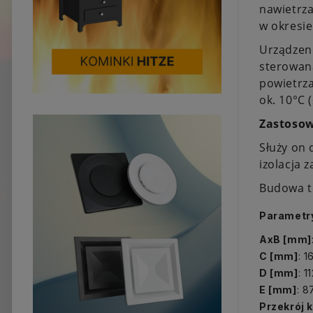
nawietrza
w okresie
Urządzen
sterowan
powietrza
ok. 10°C 
Zastosow
Służy on 
izolacja 
Budowa te
Parametr
AxB [mm]
C [mm]
: 1
D [mm]
: 1
E [mm]
: 8
Przekrój 