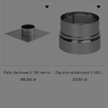
Płyta dachowa fi 140 mm nierdzewna
Złączka redukcyjna fi 140/146 mm nierdzewna
Cena
Cena
98,00 zł
37,00 zł