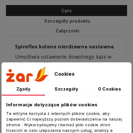
Opis
Szczegóły produktu
Załączniki
Spiroflex kolano nierdzewne nastawne
Umożliwia ustawienie dowolnego kąta w
zakresie 0 - 90°
Elementy wkładu kominowego wykonane
Cookies
są ze stali nierdzewnej o grubości 0,5 mm.
Zgody
Szczegóły
O Cookies
Wszystkie części rurowe łączone są liniowo
technologią spawania plazmowego.
Informacje dotyczące plików cookies
Poszczególne elementy montowane są ze
Ta witryna korzysta z własnych plików cookie, aby
sobą kielichowo.
zapewnić Ci najwyższy poziom doświadczenia na naszej
stronie . Wykorzystujemy również pliki cookie stron
Zastosowanie:
trzecich w celu ulepszenia naszych usług, analizy a