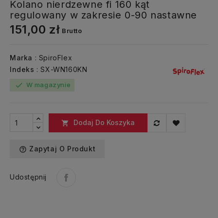
Kolano nierdzewne fi 160 kąt
regulowany w zakresie 0-90 nastawne
151,00 zł
Brutto
Marka
: SpiroFlex
Indeks
: SX-WN160KN
W magazynie
check
Dodaj Do Koszyka

Zapytaj O Produkt
help_outline
Udostępnij