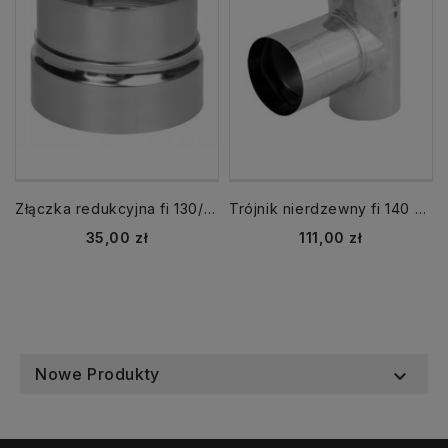
Złączka redukcyjna fi 130/136 mm nierdzewna
Trójnik nierdzewny fi 140 kąt 90
Cena
Cena
35,00 zł
111,00 zł
Nowe Produkty
