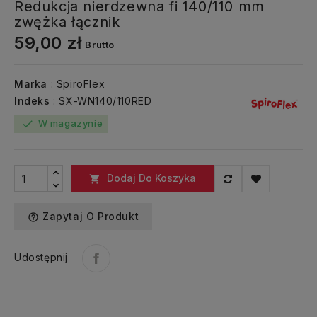
Redukcja nierdzewna fi 140/110 mm
zwężka łącznik
59,00 zł
Brutto
Marka
: SpiroFlex
Indeks
: SX-WN140/110RED
W magazynie
check
Dodaj Do Koszyka

Zapytaj O Produkt
help_outline
Udostępnij