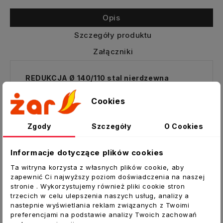
Opis
Szczegóły produktu
Załączniki
REDUKCJA Ø 140/110 stal nierdzewna
Spiroflex
Cookies
Służy do zmiany przekroju czopucha
łączącego kocioł z wkładem kominowym.
Zgody
Szczegóły
O Cookies
Pierwszy wymiar określa średnicę z
kielichem.
Informacje dotyczące plików cookies
Elementy wkładu kominowego wykonane
Ta witryna korzysta z własnych plików cookie, aby
są ze stali nierdzewnej o grubości 0,6 mm.
zapewnić Ci najwyższy poziom doświadczenia na naszej
stronie . Wykorzystujemy również pliki cookie stron
Wszystkie części rurowe łączone są liniowo
trzecich w celu ulepszenia naszych usług, analizy a
technologią spawania plazmowego.
nastepnie wyświetlania reklam związanych z Twoimi
preferencjami na podstawie analizy Twoich zachowań
Poszczególne elementy montowane są ze