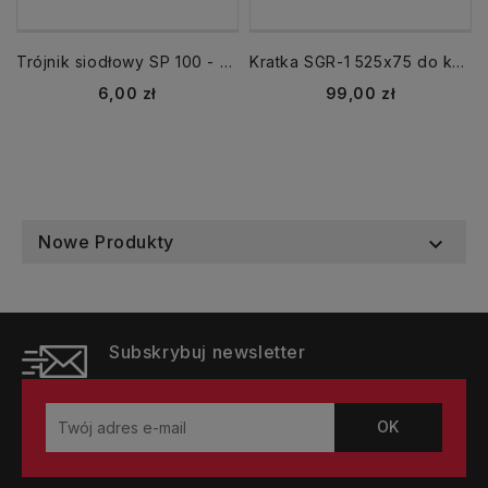
Trójnik siodłowy SP 100 - 80
Kratka SGR-1 525x75 do kanału spiro
Cena
Cena
6,00 zł
99,00 zł
Nowe Produkty

Subskrybuj newsletter