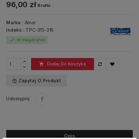
96,00 zł
Brutto
Marka
: Alnor
Indeks
: TPC-315-315
W magazynie
check
Dodaj Do Koszyka

Zapytaj O Produkt
help_outline
Udostępnij
Opis