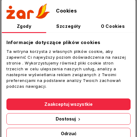
Szczegóły produktu
Cookies
Załączniki
Zgody
Szczegóły
O Cookies
Trójnik wentylacyjny równoprzelotowy
tłoczony
Informacje dotyczące plików cookies
Ta witryna korzysta z własnych plików cookie, aby
Trójniki są równoprzelotowe i z odejściem pod
zapewnić Ci najwyższy poziom doświadczenia na naszej
katem 90 stopni o wymiarze mniejszym jaki
stronie . Wykorzystujemy również pliki cookie stron
posiada główny kanał wentylacyjny.
trzecich w celu ulepszenia naszych usług, analizy a
nastepnie wyświetlania reklam związanych z Twoimi
Dane techniczne:
preferencjami na podstawie analizy Twoich zachowań
podczas nawigacji.
Typ:
Trójnik
Średnica
d1
[mm]:
315
Zaakceptuj wszystkie
Średnica
d3
[mm]:
315
Wysokość
H
[mm]:
182
Dostosuj
Długość
L
[mm]:
428
Odrzuć