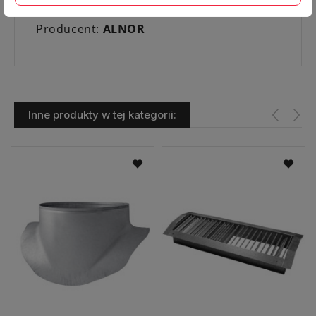
Materiał:
blacha ocynkowana
Producent:
ALNOR
Inne produkty w tej kategorii: