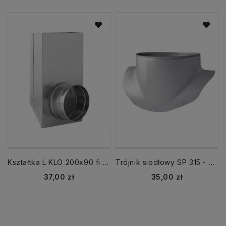
Kształtka L KLO 200x90 fi 100 mm
Trójnik siodłowy SP 315 - 250
Cena
Cena
37,00 zł
35,00 zł