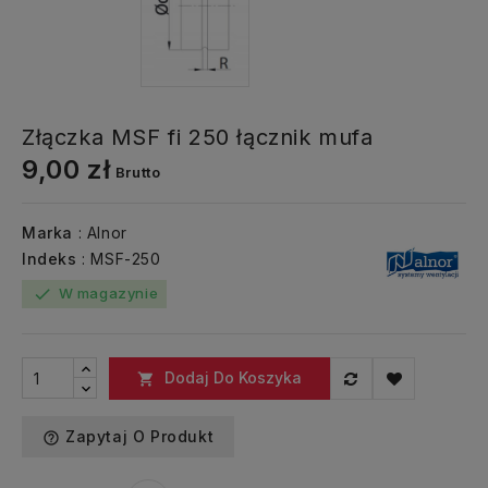
Złączka MSF fi 250 łącznik mufa
9,00 zł
Brutto
Marka
: Alnor
Indeks
: MSF-250
W magazynie
check
Dodaj Do Koszyka

Zapytaj O Produkt
help_outline