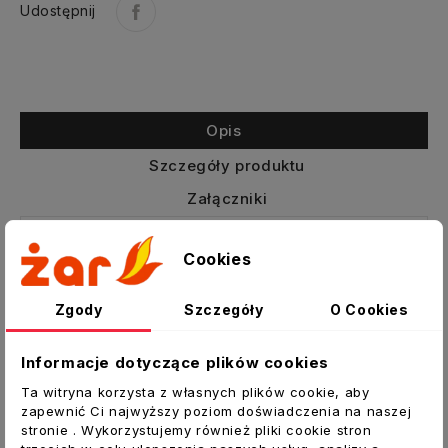
Udostępnij
Opis
Szczegóły produktu
Załączniki
Złączka nyplowa do rur wentylacyjnych
Cookies
SPIRAL
NS - złączka nyplowa NS służy do
Zgody
Szczegóły
O Cookies
wewnętrznego łączenia ze sobą kanałów
okrągłych – SPIRAL lub gładkich. Wsuwamy
Informacje dotyczące plików cookies
ją bezpośrednio do obu części łączonych
Ta witryna korzysta z własnych plików cookie, aby
przewodów aż do dotknięcia ogranicznika
zapewnić Ci najwyższy poziom doświadczenia na naszej
na środku złączki. Potem nypel z kanałem
stronie . Wykorzystujemy również pliki cookie stron