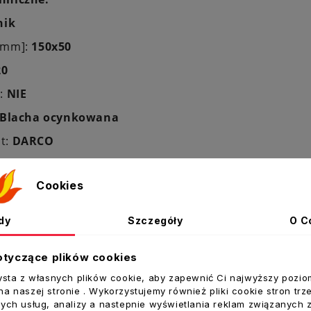
nik
[mm]:
150x50
20
:
NIE
Blacha ocynkowana
t:
DARCO
Cookies
dy
Szczegóły
O C
ukty w tej kategorii:
otyczące plików cookies
ysta z własnych plików cookie, aby zapewnić Ci najwyższy pozio
a naszej stronie . Wykorzystujemy również pliki cookie stron trz
ych usług, analizy a nastepnie wyświetlania reklam związanych 