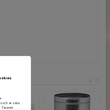
ookies
m
ecich w celu
z Twoimi