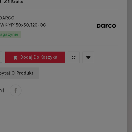
 zł
Brutto
 DARCO
: WK-YP150x50/120-OC
agazynie
Dodaj Do Koszyka

pytaj O Produkt
ij