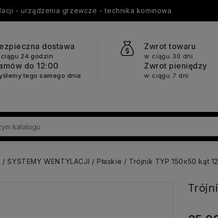
ylacji - urządzenia grzewcze - technika kominowa
ezpieczna dostawa
Zwrot towaru
 ciągu 24 godzin
w ciągu 30 dni
amów do 12:00
Zwrot pieniędzy
yślemy tego samego dnia
w ciągu 7 dni
a
SYSTEMY WENTYLACJI
Płaskie
Trójnik TYP 150x50 kąt 1
Trójn