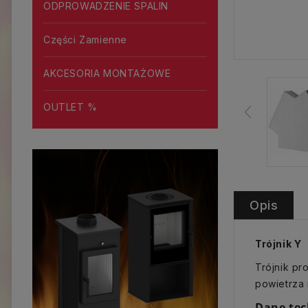
ODPROWADZENIE SPALIN
Części Zamienne
AKCESORIA MONTAŻOWE
OUTLET %
Opis
Trójnik Y
Trójnik p
powietrza 
Dane tec