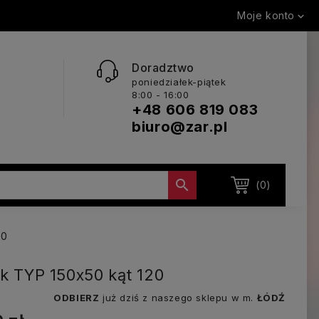
Moje konto

Doradztwo
poniedziałek-piątek
8:00 - 16:00
+48 606 819 083
biuro@zar.pl

(0)
20
ik TYP 150x50 kąt 120
ODBIERZ
już dziś z naszego sklepu w m.
ŁÓDŹ