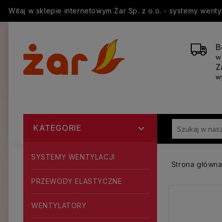
Witaj w sklepie internetowym Żar Sp. z o.o. - systemy went
B
w
Z
w
KATEGORIE

SYSTEMY WENTYLACJI
Strona główn
PRZEWODY ELASTYCZNE
WENTYLATORY