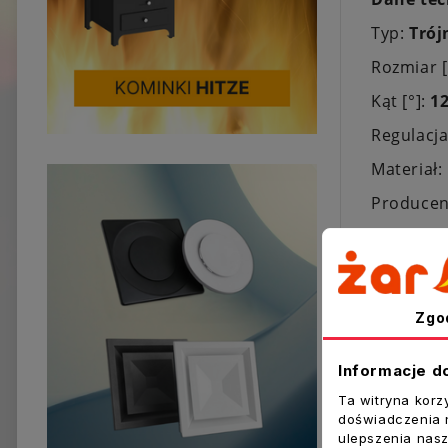
Typ:
Trój
Rozmiar 
Kąt [°]:
1
Regulacja
Materiał:
Producen
Zgo
Inne prod
Informacje d
Ta witryna korz
doświadczenia n
ulepszenia nasz