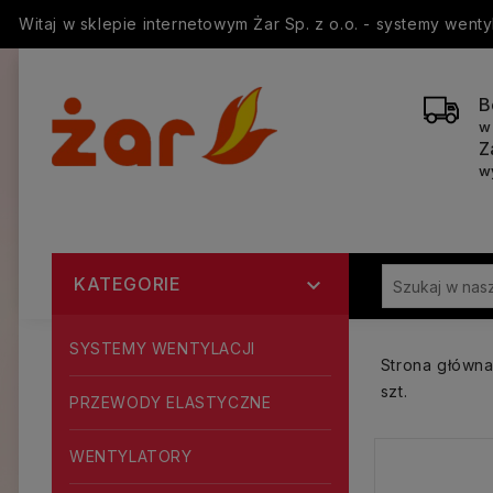
Witaj w sklepie internetowym Żar Sp. z o.o. - systemy went
B
w
Z
w
KATEGORIE

SYSTEMY WENTYLACJI
Strona główn
szt.
PRZEWODY ELASTYCZNE
WENTYLATORY