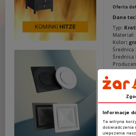
Oferta do
Dane tec
Typ:
Krat
Materiał:
Kolor
: gr
Średnica
Średnica
Producen
Zgo
Inne prod
Informacje d
Ta witryna korz
doświadczenia n
ulepszenia nasz