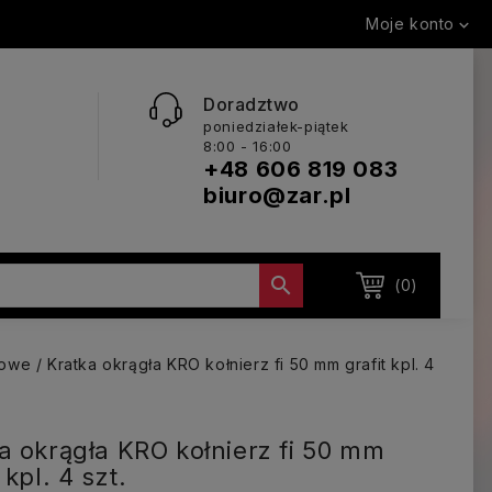
Moje konto

Doradztwo
poniedziałek-piątek
8:00 - 16:00
+48 606 819 083
biuro@zar.pl

(0)
kowe
Kratka okrągła KRO kołnierz fi 50 mm grafit kpl. 4
a okrągła KRO kołnierz fi 50 mm
 kpl. 4 szt.