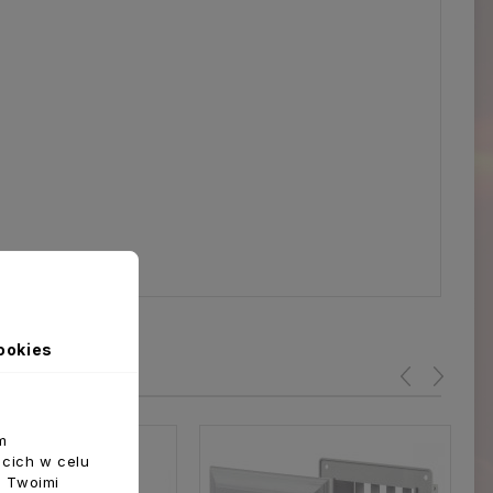
ookies
m
ecich w celu
z Twoimi