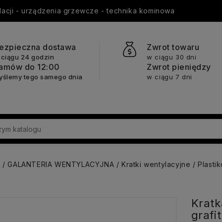
ylacji - urządzenia grzewcze - technika kominowa
ezpieczna dostawa
Zwrot towaru
 ciągu 24 godzin
w ciągu 30 dni
amów do 12:00
Zwrot pieniędzy
yślemy tego samego dnia
w ciągu 7 dni
a
GALANTERIA WENTYLACYJNA
Kratki wentylacyjne
Plasti
Kratk
grafit