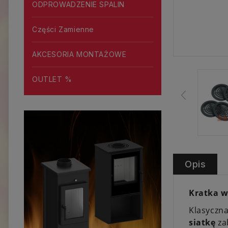
ODPROWADZENIE SPALIN
Części Zamienne
AKCESORIA MONTAŻOWE
OUTLET %
Opis
Kratka w
Klasyczna
siatkę
za