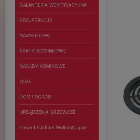
GALANTERIA WENTYLACYJNA
REKUPERACJA
NAWIETRZAKI
KRATKI KOMINKOWE
NASADY KOMINOWE
OPAŁ
DOM I OGRÓD
URZĄDZENIA GRZEWCZE
Piece I Kuchnie Wolnostojące