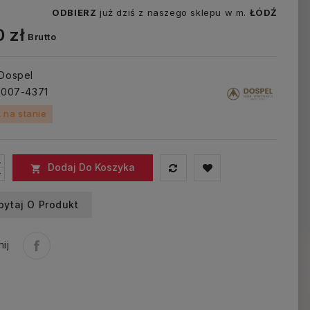
ODBIERZ
już dziś z naszego sklepu w m.
ŁÓDŹ
 zł
Brutto
 Dospel
: 007-4371
 na stanie
Dodaj Do Koszyka

pytaj O Produkt
ij