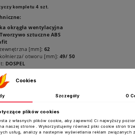
tyczy kompletu 4 szt.
hniczne:
ka okrągła wentylacyjna
Tworzywo sztuczne ABS
afit
 zewnętrzna [mm]:
62
 kołnierza/ otworu [mm]:
49/ 50
t:
DOSPEL
Cookies
dy
Szczegóły
O C
ukty w tej kategorii:
otyczące plików cookies
ysta z własnych plików cookie, aby zapewnić Ci najwyższy pozio
a naszej stronie . Wykorzystujemy również pliki cookie stron trz
ych usług, analizy a nastepnie wyświetlania reklam związanych 