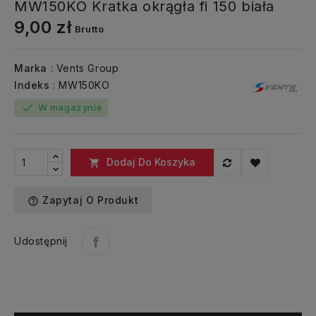
MW150KO Kratka okrągła fi 150 biała
9,00 zł
Brutto
Marka
: Vents Group
Indeks
: MW150KO
W magazynie
check
Dodaj Do Koszyka

Zapytaj O Produkt
help_outline
Udostępnij