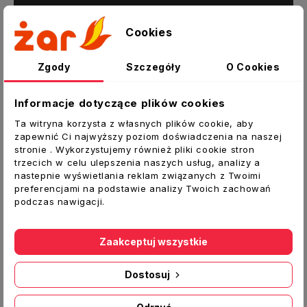
Opis
Cookies
Szczegóły produktu
Załączniki
Zgody
Szczegóły
O Cookies
Kratka wentylacyjna nawiewno-wywiewna
z
Informacje dotyczące plików cookies
siatką
i kołnierzem
Ta witryna korzysta z własnych plików cookie, aby
Dane techniczne:
zapewnić Ci najwyższy poziom doświadczenia na naszej
stronie . Wykorzystujemy również pliki cookie stron
Typ:
Kratka okrągła
trzecich w celu ulepszenia naszych usług, analizy a
nastepnie wyświetlania reklam związanych z Twoimi
Średnica [mm]:
150
preferencjami na podstawie analizy Twoich zachowań
Materiał:
Tworzywo ABS
podczas nawigacji.
Producent:
VENTS
Zaakceptuj wszystkie
Dostosuj