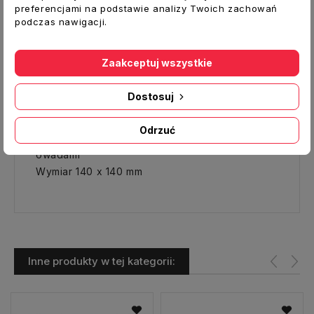
Możliwość wymiany panelu w dowolnym
preferencjami na podstawie analizy Twoich zachowań
momencie, w zależności od indywidualnych
podczas nawigacji.
upodobań i wystroju wnętrza.
Mocowanie naścienne lub sufitowe.
Zaakceptuj wszystkie
RAMKA MONTAŻOWA 140x140
Dostosuj
Dostępna w kolorze białym
Posiada wzmocnioną konstrukcję
Odrzuć
Wyposażona w siatkę chroniącą przed
owadami
Wymiar 140 x 140 mm
Inne produkty w tej kategorii: