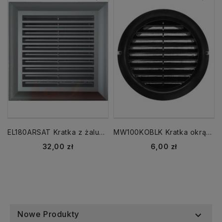
EL180ARSAT Kratka z żaluzją 180x180 kołnierz 138x138 srebrna
MW100KOBLK Kratka okrągła fi 100 mm czarna
Cena
Cena
32,00 zł
6,00 zł
Nowe Produkty
