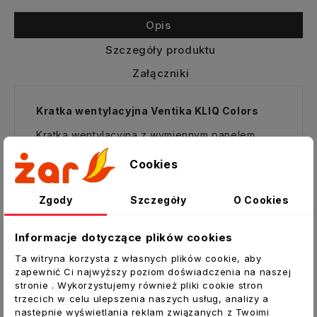
Opis
Szczegóły produktu
Załączniki
Kratka wentylacyjna Ventika KLIQ Colors
Kratka wentylacyjna z wymiennym panelem
dekoracyjnym
Cookies
Zastosowanie:
Zgody
Szczegóły
O Cookies
Do dekoracji otworów nawiewu i wywiewu
powietrza w systemach wentylacyjnych
budynków mieszkalnych, przemysłowych i
Informacje dotyczące plików cookies
użyteczności publicznej.
Ta witryna korzysta z własnych plików cookie, aby
Do prawidłowego rozprowadzenia strumienia
zapewnić Ci najwyższy poziom doświadczenia na naszej
powietrza w pomieszczeniach.
stronie . Wykorzystujemy również pliki cookie stron
trzecich w celu ulepszenia naszych usług, analizy a
Nowoczesne wzornictwo i estetyczny wygląd.
nastepnie wyświetlania reklam związanych z Twoimi