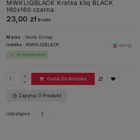
MWKLIQBLACK Kratka kliq BLACK
160x160 czarna
23,00 zł
Brutto
Marka
: Vents Group
Indeks
: MWKLIQBLACK
W magazynie
check
Dodaj Do Koszyka

Zapytaj O Produkt
help_outline
Udostępnij