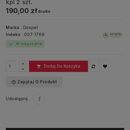
kpl 2 szt.
190,00 zł
Brutto
Marka
: Dospel
Indeks
: 007-1769
W magazynie
check
Dodaj Do Koszyka

Zapytaj O Produkt
help_outline
Udostępnij