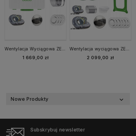
Wentylacja Wyciągowa ZESTAW | 4 pomieszczenia| 325 m³/h | DucoBox Reno
Wentylacja wyciągowa ZESTAW | 6 pomieszczeń | 400 m3/h | DucoBox Silent 2.0
Cena
Cena
1 669,00 zł
2 099,00 zł
Nowe Produkty

Subskrybuj newsletter