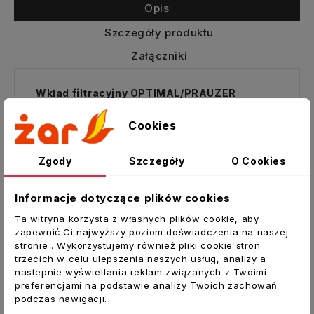
Opis
Szczegóły produktu
Załączniki
Wkład filtracyjny OPTIMAL/PRAUZER
400/600 - 2 szt.
Cookies
Oryginalny filtr firmy Dospel. Wkład filtracyjny
plisowany do central Optimal 400/600 i filtrów
Zgody
Szczegóły
O Cookies
DN 200/250 Dospel i Berluf.
Zatrzymuje zanieczyszczenia dostające się z
Informacje dotyczące plików cookies
zewnątrz do pomieszczeń, stwarzając w ten
Ta witryna korzysta z własnych plików cookie, aby
sposób komfortowe warunki dla użytkownika.
zapewnić Ci najwyższy poziom doświadczenia na naszej
stronie . Wykorzystujemy również pliki cookie stron
Dostępny w dwóch wersjach kolorystycznych:
trzecich w celu ulepszenia naszych usług, analizy a
zielonej i niebieskiej - kolor w zależności od
nastepnie wyświetlania reklam związanych z Twoimi
dostępności u producenta (Obydwie wersje
preferencjami na podstawie analizy Twoich zachowań
podczas nawigacji.
jednakowo skuteczne - klasa filtracji G4)