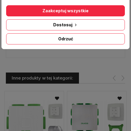
Parametry:
Zaakceptuj wszystkie
Filtr wydłużonej trwałości (Z-Line) karton
523 x
265 x 30
mm
Dostosuj
Klasa filtracji G4 (EU4)
Odrzuć
Kupując 1 komplet otrzymasz 2 sztuki
Inne produkty w tej kategorii: