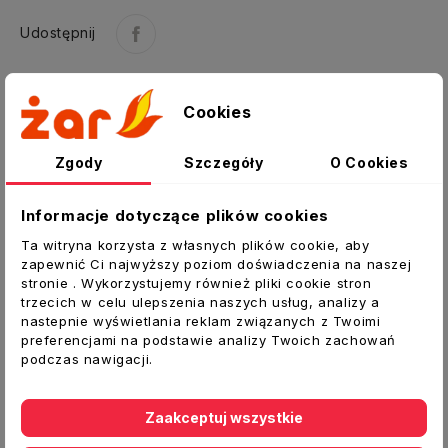
Udostępnij
Cookies
Opis
Zgody
Szczegóły
O Cookies
Szczegóły produktu
Informacje dotyczące plików cookies
Załączniki
Ta witryna korzysta z własnych plików cookie, aby
zapewnić Ci najwyższy poziom doświadczenia na naszej
Daszek z podstawą wciskaną
stronie . Wykorzystujemy również pliki cookie stron
trzecich w celu ulepszenia naszych usług, analizy a
przeznaczony jest do zabudowy wylotów
nastepnie wyświetlania reklam związanych z Twoimi
przewodów kominowych wentylacyjnych i
preferencjami na podstawie analizy Twoich zachowań
spalinowych o działaniu grawitacyjnym.
podczas nawigacji.
Chroni przewód kominowy przed deszczem i
śniegiem.
Zaakceptuj wszystkie
Montuje się go na zakończeniach rurowych i