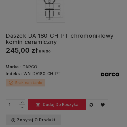
Daszek DA 180-CH-PT chromoniklowy
komin ceramiczny
245,00 zł
Brutto
Marka
: DARCO
Indeks
: WN-DA180-CH-PT
Brak na stanie
block
Dodaj Do Koszyka

Zapytaj O Produkt
help_outline