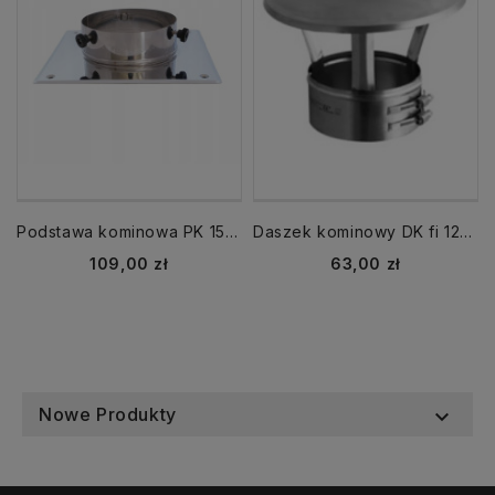
Podstawa kominowa PK 150-CH-R
Daszek kominowy DK fi 120 mm CH5 nasada grzybek parasol
Cena
Cena
109,00 zł
63,00 zł
Nowe Produkty
