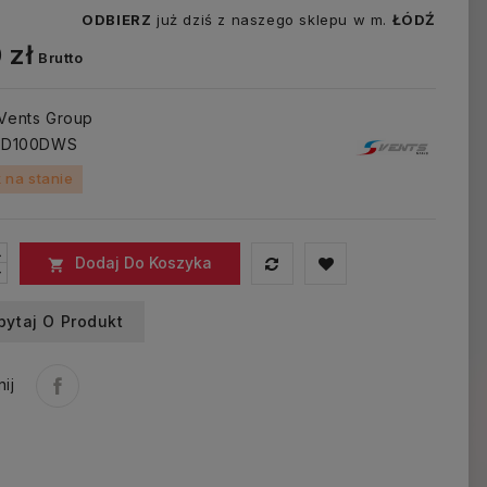
ODBIERZ
już dziś z naszego sklepu w m.
ŁÓDŹ
 zł
Brutto
 Vents Group
: D100DWS
 na stanie
Dodaj Do Koszyka

pytaj O Produkt
ij