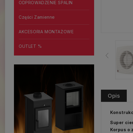
ODPROWADZENIE SPALIN
Części Zamienne
AKCESORIA MONTAŻOWE
OUTLET %
Opis
Konstrukc
Super cie
Korpus o 