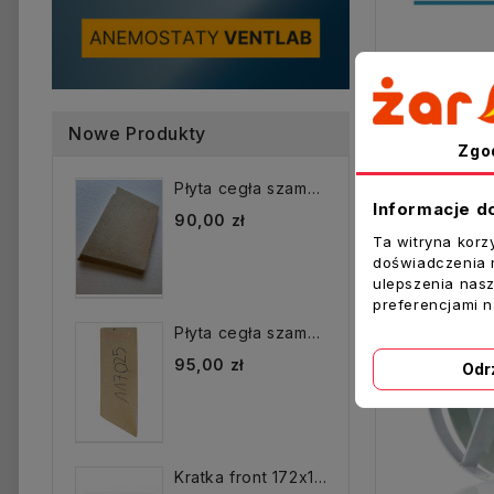
Nowe Produkty
Zgo
Płyta cegła szamotowa...
Zobacz t
Informacje d
90,00 zł
Ta witryna korz
doświadczenia n
ulepszenia nasz
preferencjami 
Płyta cegła szamotowa...
95,00 zł
Odr
Kratka front 172x172 mm...