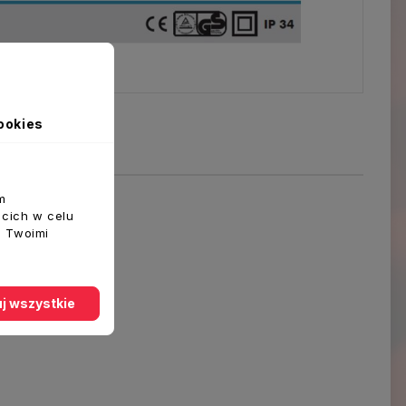
ookies
m
ecich w celu
z Twoimi
j wszystkie