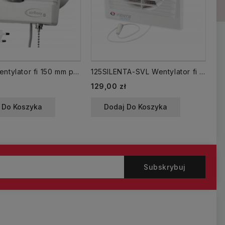
01-022 Wentylator fi 150 mm pRemium sznurek łańcuszek + wtyczka /WP/
125SILENTA-SVL Wentylator fi 125 WP łańcuszek cichy
Cena
Ce
129,00 zł
14
 Do Koszyka
Dodaj Do Koszyka