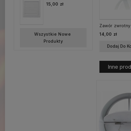
15,00 zł
Cena
Wszystkie Nowe 
14,00 zł
Produkty
Dodaj Do K
Inne prod