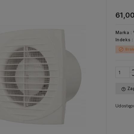
61,00
Marka
:
Indeks
Brak
block
Za
help_outline
Udostępn