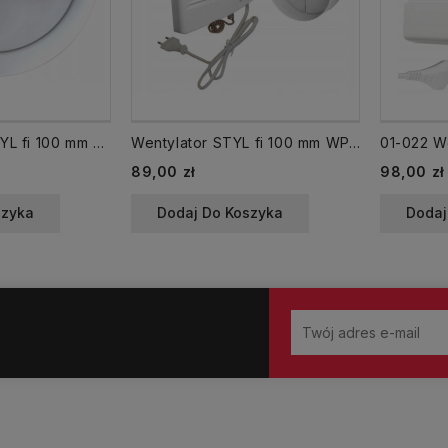
Przepustnica STYL fi 100 mm zawór zwrotny
Wentylator STYL fi 100 mm WP-P z przepustnicą łańcuszek
Cena
Cena
89,00 zł
98,00 zł
szyka
Dodaj Do Koszyka
Dodaj