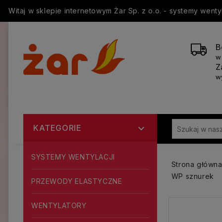
Witaj w sklepie internetowym Żar Sp. z o.o. - systemy went
B
w
Z
w
KATEGORIE

SYSTEMY WENTYLACJI
Strona główn
WP sznurek
PRZEWODY ELASTYCZNE
WENTYLATORY