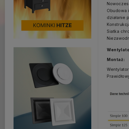
Nowoczesna
Obudowa i
działanie 
Konstrukcj
Siatka ch
Niezawodny
Wentylato
Montaż:
Wentylato
Prawidłow