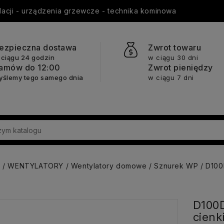
ylacji - urządzenia grzewcze - technika kominowa
ezpieczna dostawa
Zwrot towaru
 ciągu 24 godzin
w ciągu 30 dni
amów do 12:00
Zwrot pieniędzy
yślemy tego samego dnia
w ciągu 7 dni
a
WENTYLATORY
Wentylatory domowe
Sznurek WP
D100
D100
cienk