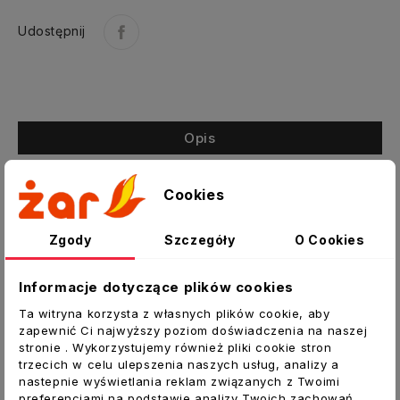
Udostępnij
Opis
Szczegóły produktu
Cookies
Załączniki
Zgody
Szczegóły
O Cookies
Rozeta ROZII080-CZ1,2 (ML) Pellet
Rozeta wykonana jest z blachy stalowej czarnej
Informacje dotyczące plików cookies
w gatunku DC01 o grubości 1,2mm. Stosuje się ją
Ta witryna korzysta z własnych plików cookie, aby
w przyłączach do odprowadzenia spalin z
zapewnić Ci najwyższy poziom doświadczenia na naszej
urządzeń grzewczych na Pellet.
stronie . Wykorzystujemy również pliki cookie stron
trzecich w celu ulepszenia naszych usług, analizy a
Dane techniczne:
nastepnie wyświetlania reklam związanych z Twoimi
preferencjami na podstawie analizy Twoich zachowań