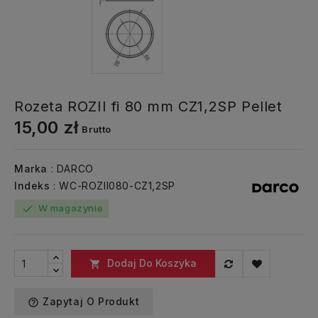
Rozeta ROZII fi 80 mm CZ1,2SP Pellet
15,00 zł
Brutto
Marka
: DARCO
Indeks
: WC-ROZII080-CZ1,2SP
W magazynie
check
Dodaj Do Koszyka

Zapytaj O Produkt
help_outline