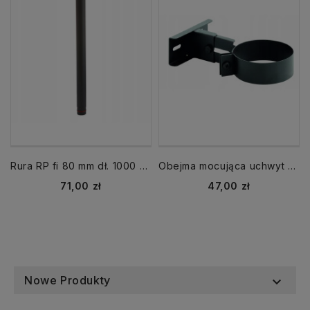
Rura RP fi 80 mm dł. 1000 mm CZ1,2 SP spęczana Pellet
Obejma mocująca uchwyt do rur OMD 80 CZ1,2 Pellet
Cena
Cena
71,00 zł
47,00 zł
Nowe Produkty
