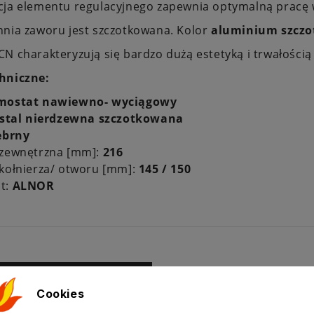
ja elementu regulacyjnego zapewnia optymalną pracę w
hnia zaworu jest szczotkowana. Kolor
aluminium szcz
N charakteryzują się bardzo dużą estetyką i trwałością
hniczne:
mostat nawiewno- wyciągowy
stal nierdzewna szczotkowana
rebrny
 zewnętrzna [mm]:
216
 kołnierza/ otworu [mm]:
145 / 150
t:
ALNOR
ż krzyżowa produktów
Cookies