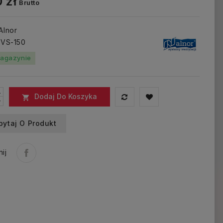
 zł
Brutto
 Alnor
: VS-150
agazynie
Dodaj Do Koszyka

pytaj O Produkt
ij