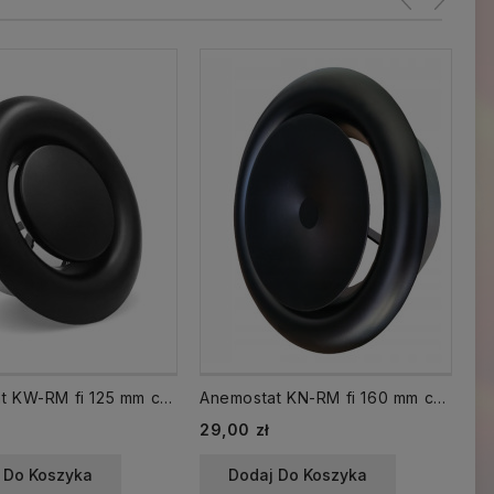
Anemostat KW-RM fi 125 mm czarny wyciągowy
Anemostat KN-RM fi 160 mm czarny nawiewny
Cena
Ce
29,00 zł
28
 Do Koszyka
Dodaj Do Koszyka