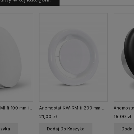
Anemostat KNI-RMI fi 100 mm izolowany nawiewny
Anemostat KW-RM fi 200 mm biały wyciągowy
Cena
Cena
21,00 zł
15,00 zł
szyka
Dodaj Do Koszyka
Dodaj