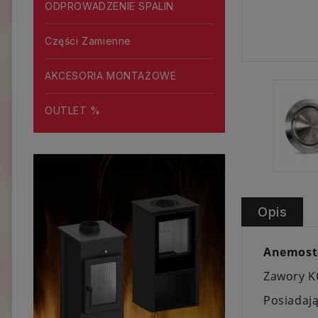
ODPROWADZENIE SPALIN
Części Zamienne
AKCESORIA MONTAŻOWE
OUTLET %
Opis
Anemost
Zawory KC
Posiadają