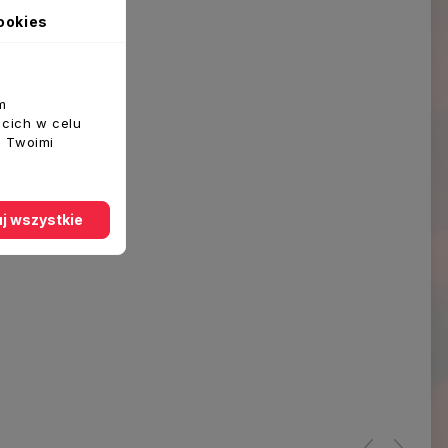
ookies
m
ecich w celu
z Twoimi
j wszystkie