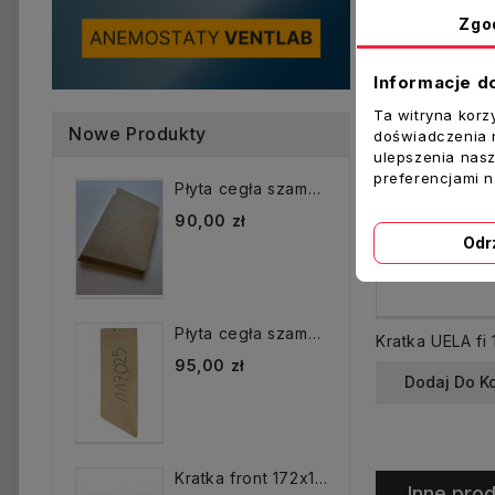
Zgo
Informacje d
Ta witryna korz
Nowe Produkty
doświadczenia n
ulepszenia nasz
preferencjami 
Płyta cegła szamotowa...
90,00 zł
Odr
Płyta cegła szamotowa...
95,00 zł
Dodaj Do K
Kratka front 172x172 mm...
Inne prod