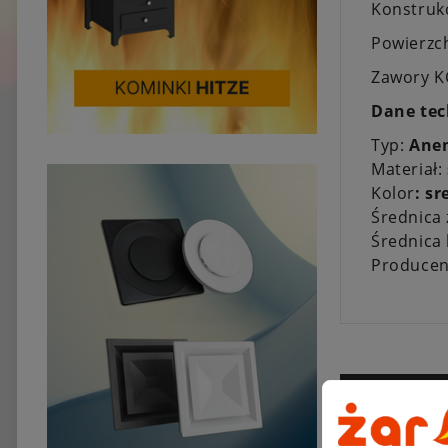
Konstrukc
Powierzc
Zawory KC
Dane tec
Typ:
Ane
Materiał:
Kolor
: s
Średnica
Średnica
Producen
Sprzeda