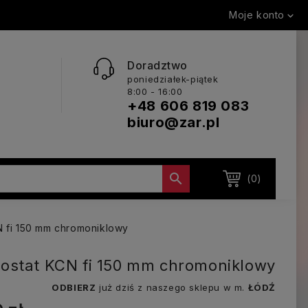
Moje konto

Doradztwo
poniedziałek-piątek
8:00 - 16:00
+48 606 819 083
biuro@zar.pl

(0)
 fi 150 mm chromoniklowy
ostat KCN fi 150 mm chromoniklowy
ODBIERZ
już dziś z naszego sklepu w m.
ŁÓDŹ