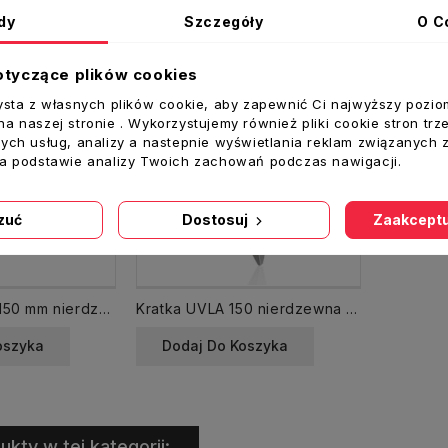
dy
Szczegóły
O C
otyczące plików cookies
ysta z własnych plików cookie, aby zapewnić Ci najwyższy pozio
a naszej stronie . Wykorzystujemy również pliki cookie stron trz
ych usług, analizy a nastepnie wyświetlania reklam związanych 
na podstawie analizy Twoich zachowań podczas nawigacji.
zuć
Dostosuj
Zaakceptu
Kratka UELA fi 150 mm nierdzewna czerpnia wyrzutnia
Kratka UVLA 150 nierdzewna z okapnikiem Wyrzutnia Czerpnia
oszyka
Dodaj Do Koszyka
ukty w tej kategorii: