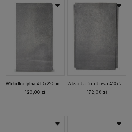
Wkładka tylna 410x220 mm płyta żeliwna kuchni GRUDZIĄDZ
Wkładka środkowa 410x245 mm płyta żeliwna kuchni GRUDZIĄDZ
120,00 zł
172,00 zł