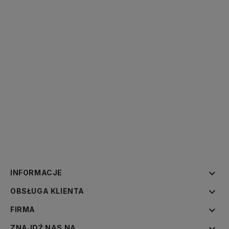

INFORMACJE

OBSŁUGA KLIENTA

FIRMA

ZNAJDŹ NAS NA