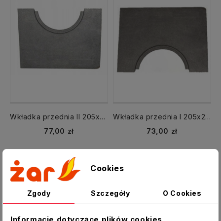
Wkładka przednia II 205x275 mm płyta żeliwna kuchni GRUDZIĄDZ
Wkładka przednia I 205x275 mm płyta żeliwna kuchni GRUDZIĄDZ
77,00 zł
73,00 zł
Cookies
Zgody
Szczegóły
O Cookies
Informacje dotyczące plików cookies