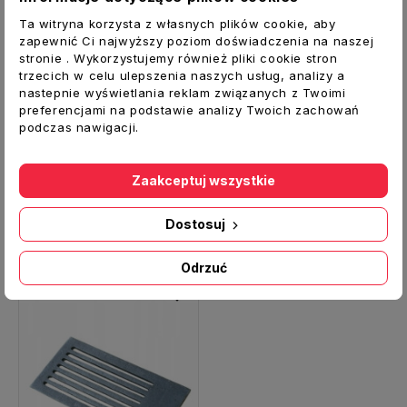
Ta witryna korzysta z własnych plików cookie, aby
zapewnić Ci najwyższy poziom doświadczenia na naszej
stronie . Wykorzystujemy również pliki cookie stron
trzecich w celu ulepszenia naszych usług, analizy a
nastepnie wyświetlania reklam związanych z Twoimi
preferencjami na podstawie analizy Twoich zachowań
podczas nawigacji.
Ruszt żeliwny fi 140 mm do pieca PŁOMIEŃ I
Krążek fajerka fi 160 mm do kuchni GRUDZIĄDZ żeliwna
Zaakceptuj wszystkie
78,00 zł
43,00 zł
Dostosuj
Odrzuć