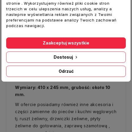
Opis
stronie . Wykorzystujemy również pliki cookie stron
trzecich w celu ulepszenia naszych usług, analizy a
Szczegóły produktu
nastepnie wyświetlania reklam związanych z Twoimi
preferencjami na podstawie analizy Twoich zachowań
Załączniki
podczas nawigacji.
Płyta żeliwna środkowa do kuchni
Zaakceptuj wszystkie
GRUDZIĄDZ
Płyta środkowa kuchni Grudziądz wykonana
Dostosuj
jest z
żeliwa
, które charakteryzuje się dużą
wytrzymałością , dzięki czemu będzie służyć
Odrzuć
wiele lat.
Wymiary: 410 x 245 mm, grubość: około 10
mm.
W ofercie posiadamy również inne akcesoria i
części zamienne do pieców i kuchni węglowych
tj. ruszt żeliwny, drzwiczki żeliwne, płyty
żeliwne do gotowania, zaprawę szamotową ,