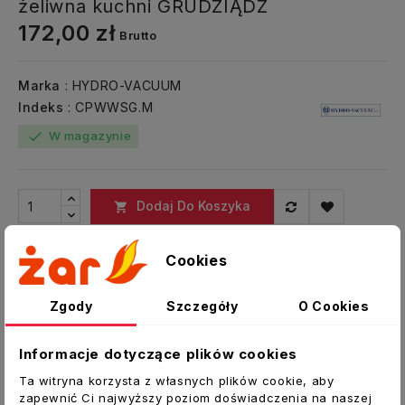
żeliwna kuchni GRUDZIĄDZ
172,00 zł
Brutto
Marka
: HYDRO-VACUUM
Indeks
: CPWWSG.M
W magazynie
check
Dodaj Do Koszyka

Zapytaj O Produkt
help_outline
Cookies
Zgody
Szczegóły
O Cookies
Udostępnij
Informacje dotyczące plików cookies
Ta witryna korzysta z własnych plików cookie, aby
zapewnić Ci najwyższy poziom doświadczenia na naszej