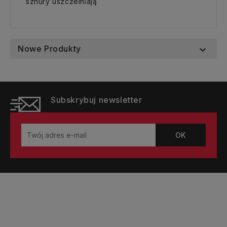
sznury uszczelniają
Nowe Produkty

Subskrybuj newsletter