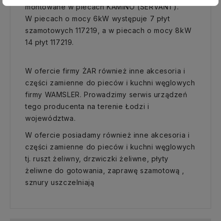
montowane w piecach KAMINO (SERVANT).
W piecach o mocy 6kW występuje 7 płyt
szamotowych 117219, a w piecach o mocy 8kW
14 płyt 117219.
W ofercie firmy ŻAR również inne akcesoria i
części zamienne do pieców i kuchni węglowych
firmy WAMSLER. Prowadzimy serwis urządzeń
tego producenta na terenie Łodzi i
województwa.
W ofercie posiadamy również inne akcesoria i
części zamienne do pieców i kuchni węglowych
tj. ruszt żeliwny, drzwiczki żeliwne, płyty
żeliwne do gotowania, zaprawę szamotową ,
sznury uszczelniają