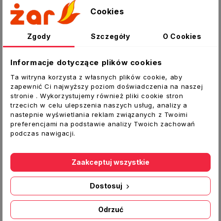
Opis
Cookies
Szczegóły produktu
Zgody
Szczegóły
O Cookies
Płyta szamotowa tylna/boczna do pieca
KAMINO producent WAMSLER
Informacje dotyczące plików cookies
Ta witryna korzysta z własnych plików cookie, aby
zapewnić Ci najwyższy poziom doświadczenia na naszej
Oferta dotyczy płyty szamotowej
nr 117219
stronie . Wykorzystujemy również pliki cookie stron
montowanej z tyłu i na bokach (na dole)
trzecich w celu ulepszenia naszych usług, analizy a
paleniska pieca KAMINO.
nastepnie wyświetlania reklam związanych z Twoimi
preferencjami na podstawie analizy Twoich zachowań
Wymiary:
243 x 134 x 35 mm
podczas nawigacji.
Waga:
2,0 kg
Zaakceptuj wszystkie
Produkt oryginalny, wyprodukowany na
Węgrzech.
Dostosuj
W sprzedaży posiadamy wszystkie płyty
Odrzuć
szamotowe widoczne na zdjęciu obok