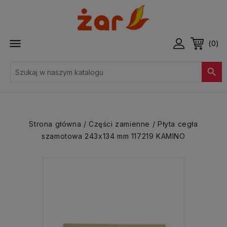

(0)

Strona główna
Części zamienne
Płyta cegła
szamotowa 243x134 mm 117219 KAMINO