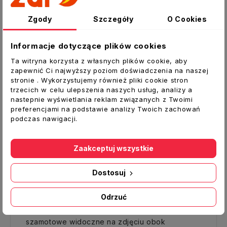
Opis
Zgody
Szczegóły
O Cookies
Szczegóły produktu
Informacje dotyczące plików cookies
Płyta szamotowa tylna górna do pieca
Ta witryna korzysta z własnych plików cookie, aby
KAMINO producent WAMSLER
zapewnić Ci najwyższy poziom doświadczenia na naszej
stronie . Wykorzystujemy również pliki cookie stron
trzecich w celu ulepszenia naszych usług, analizy a
Oferta dotyczy płyty szamotowej
nr 117223
nastepnie wyświetlania reklam związanych z Twoimi
montowanej z tyłu na górze paleniska pieca
preferencjami na podstawie analizy Twoich zachowań
KAMINO.
podczas nawigacji.
Wymiary:
209 x 75 x 35 mm
Zaakceptuj wszystkie
Waga:
1,8 kg
Produkt oryginalny, wyprodukowany na
Dostosuj
Węgrzech.
Odrzuć
W sprzedaży posiadamy wszystkie płyty
szamotowe widoczne na zdjęciu obok