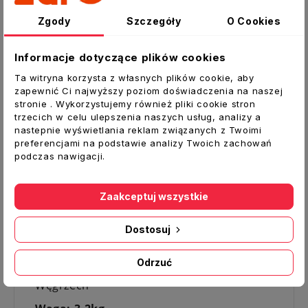
help_outline
Zgody
Szczegóły
O Cookies
Udostępnij
Informacje dotyczące plików cookies
Ta witryna korzysta z własnych plików cookie, aby
zapewnić Ci najwyższy poziom doświadczenia na naszej
stronie . Wykorzystujemy również pliki cookie stron
trzecich w celu ulepszenia naszych usług, analizy a
Opis
nastepnie wyświetlania reklam związanych z Twoimi
preferencjami na podstawie analizy Twoich zachowań
Szczegóły produktu
podczas nawigacji.
CPWRS.W
Zaakceptuj wszystkie
Ruszt do kuchni SALGO W1100630000
Ten ruszt jest oryginalnie montowany w
Dostosuj
kuchniach SALGO
Odrzuć
Produkt oryginalny, wyprodukowany na
Węgrzech