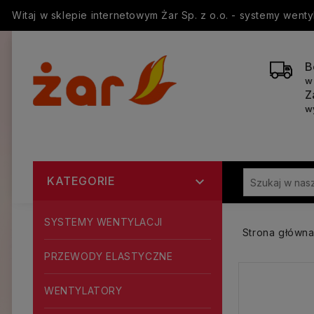
Witaj w sklepie internetowym Żar Sp. z o.o. - systemy went
B
w
Z
w
KATEGORIE

SYSTEMY WENTYLACJI
Strona główn
PRZEWODY ELASTYCZNE
WENTYLATORY