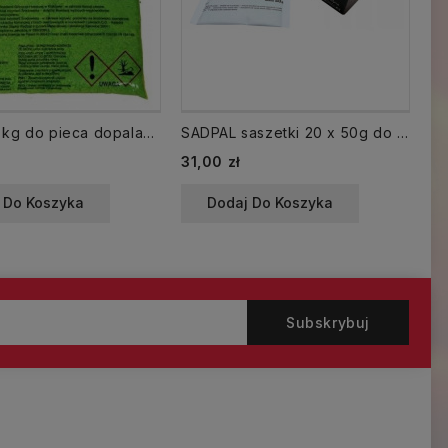
SADPAL 1 kg do pieca dopalacz sadzy czyści komin
SADPAL saszetki 20 x 50g do pieca czyści komin
Cena
Ce
31,00 zł
35
 Do Koszyka
Dodaj Do Koszyka