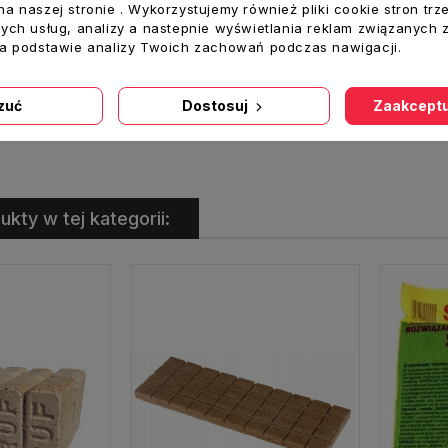
a naszej stronie . Wykorzystujemy również pliki cookie stron trz
ych usług, analizy a nastepnie wyświetlania reklam związanych 
na podstawie analizy Twoich zachowań podczas nawigacji.
Klej cyjanoakrylowy NT202 20 g Normatek jak KROPELKA
Krążek żeliwny fajerka fi 204 mm do kuchni TEA / SALGO W1100590000
zuć
Dostosuj
Zaakceptu
oszyka
Dodaj Do Koszyka
Dodaj
ukty w tej kategorii: