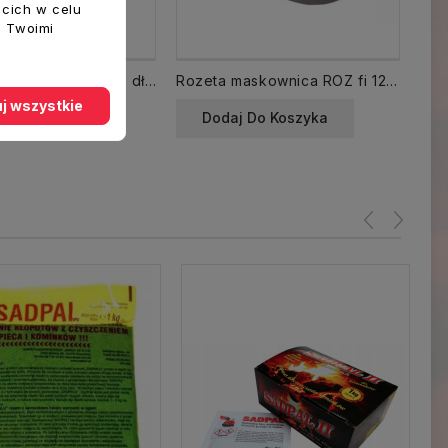
ecich w celu
z Twoimi
Rura spalinowa CZ6 RP 120 dł.250 mm CZ6 grafit
Rozeta maskownica ROZ fi 120 mm CZ6 grafit
j wszystkie
 Do Koszyka
Dodaj Do Koszyka