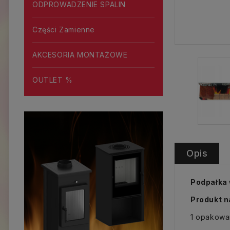
ODPROWADZENIE SPALIN
Części Zamienne
AKCESORIA MONTAŻOWE
OUTLET %
Opis
Podpałka 
Produkt n
1 opakowan