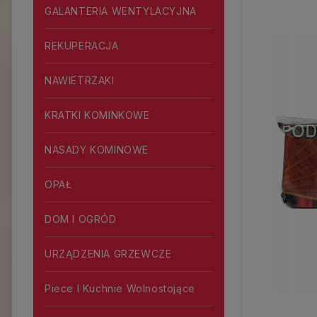
GALANTERIA WENTYLACYJNA
REKUPERACJA
NAWIETRZAKI
KRATKI KOMINKOWE
NASADY KOMINOWE
OPAŁ
DOM I OGRÓD
URZĄDZENIA GRZEWCZE
Piece I Kuchnie Wolnostojące