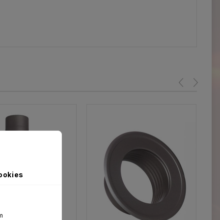
ookies
m