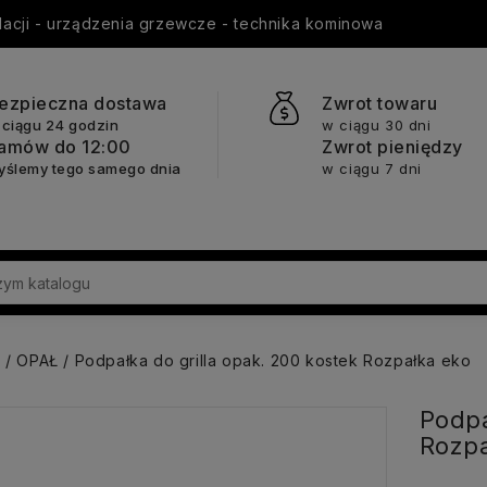
ylacji - urządzenia grzewcze - technika kominowa
ezpieczna dostawa
Zwrot towaru
 ciągu 24 godzin
w ciągu 30 dni
amów do 12:00
Zwrot pieniędzy
yślemy tego samego dnia
w ciągu 7 dni
a
OPAŁ
Podpałka do grilla opak. 200 kostek Rozpałka eko
Podpa
Rozpa