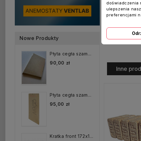
doświadczenia n
ulepszenia nasz
preferencjami 
Odr
Dodaj Do K
Nowe Produkty
Płyta cegła szamotowa...
90,00 zł
Inne prod
Płyta cegła szamotowa...
95,00 zł
Kratka front 172x172 mm...