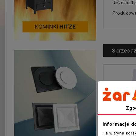
Rozmiar 1 
Produkowa
Sprzeda
Zgo
Informacje d
Ta witryna korz