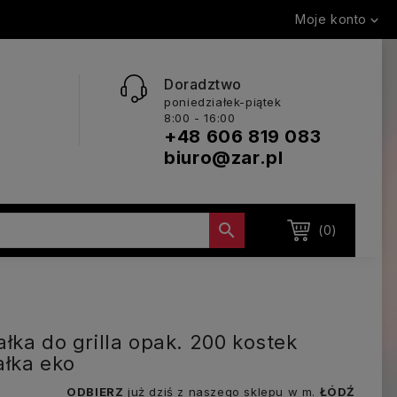
Moje konto

Doradztwo
poniedziałek-piątek
8:00 - 16:00
+48 606 819 083
biuro@zar.pl

(0)
łka do grilla opak. 200 kostek
łka eko
ODBIERZ
już dziś z naszego sklepu w m.
ŁÓDŹ