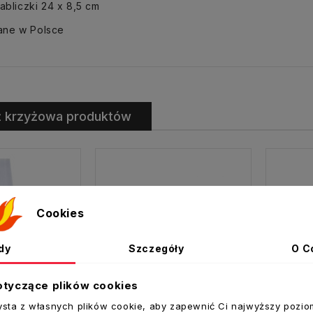
tabliczki 24 x 8,5 cm
ne w Polsce
ż krzyżowa produktów
Cookies
dy
Szczegóły
O C
otyczące plików cookies
ysta z własnych plików cookie, aby zapewnić Ci najwyższy pozio