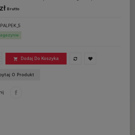
zł
Brutto
: PALPEK_5
agazynie
Dodaj Do Koszyka

pytaj O Produkt
ij