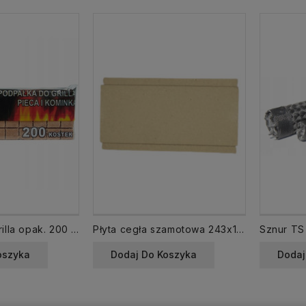
Podpałka do grilla opak. 200 kostek Rozpałka eko
Płyta cegła szamotowa 243x134 mm 117219 KAMINO
oszyka
Dodaj Do Koszyka
Dodaj