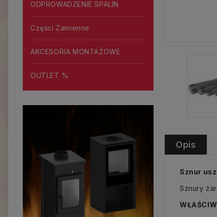
ODPROWADZENIE SPALIN
Części Zamienne
AKCESORIA MONTAŻOWE
OUTLET %
Opis
Sznur usz
Sznury żar
WŁAŚCIW