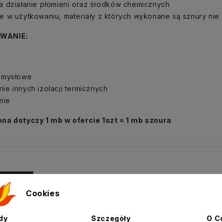
a działanie płomieni oraz środków chemicznych
 w użytkowaniu, materiały z których wykonane są sznury nie
WANIE:
emysłowe
e innych izolacji termicznych
nie
na dotyczy 1 mb w ofercie
1szt = 1 mb sznura
akże
Cookies
dy
Szczegóły
O C