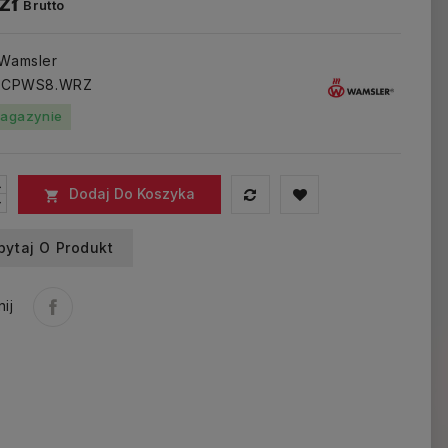
zł
Brutto
 Wamsler
: CPWS8.WRZ
agazynie
Dodaj Do Koszyka

pytaj O Produkt
ij