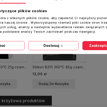
otyczące plików cookies
ysta z własnych plików cookie, aby zapewnić Ci najwyższy pozio
a naszej stronie . Wykorzystujemy również pliki cookie stron trz
ych usług, analizy a nastepnie wyświetlania reklam związanych 
na podstawie analizy Twoich zachowań podczas nawigacji.
zuć
Dostosuj
Zaakceptu
Silikon B205 350°C 21g czarny wysokotemperaturowy K2
Silikon B210 350°C 85g czarny wysokotemperaturowy K2
Cena
12,00 zł
oszyka
Dodaj Do Koszyka
ż krzyżowa produktów