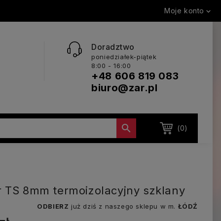
Moje konto

Doradztwo
poniedziałek-piątek
8:00 - 16:00
+48 606 819 083
biuro@zar.pl

(0)
 TS 8mm termoizolacyjny szklany
ODBIERZ
już dziś z naszego sklepu w m.
ŁÓDŹ