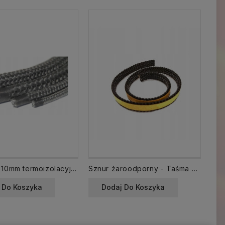
Sznur TS 10mm termoizolacyjny szklany
Sznur żaroodporny - Taśma TSG 10x3 termoizolacyjna
 Do Koszyka
Dodaj Do Koszyka