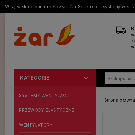
Witaj w sklepie internetowym Żar Sp. z o.o. - systemy went
B
w
Z
w
KATEGORIE

SYSTEMY WENTYLACJI
Strona główn
PRZEWODY ELASTYCZNE
WENTYLATORY