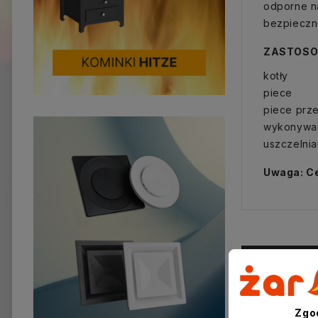
odporne n
bezpieczne
ZASTOSO
kotły
piece
piece prz
wykonywani
uszczelnia
Uwaga: Ce
Zobacz t
Zgo