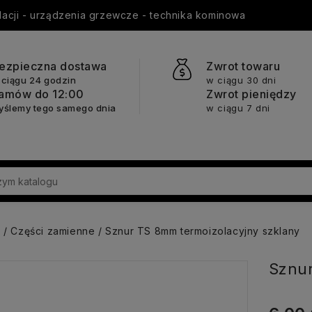
ylacji - urządzenia grzewcze - technika kominowa
ezpieczna dostawa
Zwrot towaru
 ciągu 24 godzin
w ciągu 30 dni
amów do 12:00
Zwrot pieniędzy
yślemy tego samego dnia
w ciągu 7 dni
a
Części zamienne
Sznur TS 8mm termoizolacyjny szklany
Sznur