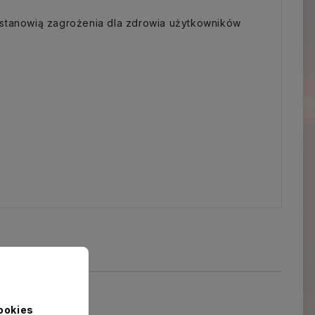
 stanowią zagrożenia dla zdrowia użytkowników
ookies