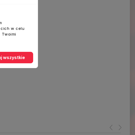
m
ecich w celu
z Twoimi
j wszystkie