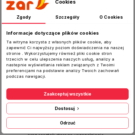
Original Equipment Manufacturer). Zastępuje
Cookies
tradycyjne uszczelki: korkowe, papierowe,
filcowe, azbestowe i gumowe. Dzięki
Zgody
Szczegóły
O Cookies
recepturze SENSOR SAFE jest bezpieczny dla
sond lambda stosowanych w nowoczesnych
Informacje dotyczące plików cookies
samochodach z elektronicznym wtryskiem
Ta witryna korzysta z własnych plików cookie, aby
paliwa. Odporny na: oleje, smary, płyny
zapewnić Ci najwyższy poziom doświadczenia na naszej
chłodnicze itp. Może być stosowany do
stronie . Wykorzystujemy również pliki cookie stron
wszystkich modeli i marek samochodów m.in. do
trzecich w celu ulepszenia naszych usług, analizy a
nastepnie wyświetlania reklam związanych z Twoimi
uszczelnienia: pokryw zaworów, uszczelek
preferencjami na podstawie analizy Twoich zachowań
termostatu, misek olejowych, pokryw wału
podczas nawigacji.
rozrządu, pomp wodnych, pokryw mostów
tylnych oraz wielu innych elementów, w których
Zaakceptuj wszystkie
wymagana jest szczelność i odporność na
wysokie temperatury.
Dostosuj
Sposób użycia:
Powierzchnia musi być sucha,
Odrzuć
oczyszczona z kurzu, brudu, tłuszczu