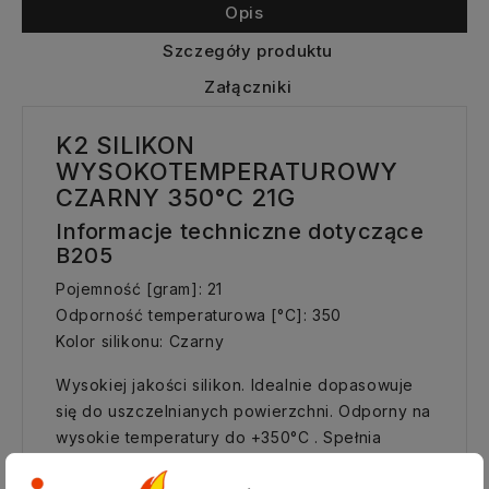
Opis
Szczegóły produktu
Załączniki
K2 SILIKON
WYSOKOTEMPERATUROWY
CZARNY 350°C 21G
Informacje techniczne dotyczące
B205
Pojemność [gram]: 21
Odporność temperaturowa [°C]: 350
Kolor silikonu: Czarny
Wysokiej jakości silikon. Idealnie dopasowuje
się do uszczelnianych powierzchni. Odporny na
wysokie temperatury do +350°C . Spełnia
wymagania producentów samochodów (O.E.M. -