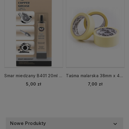
Smar miedzany B401 20ml Copper Grease wysokotemperaturowy K2
Taśma malarska 38mm x 40m
Cena
Cena
5,00 zł
7,00 zł
Nowe Produkty
