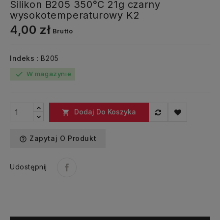
Silikon B205 350°C 21g czarny
wysokotemperaturowy K2
4,00 zł
Brutto
Indeks
: B205
W magazynie
check
Dodaj Do Koszyka

Zapytaj O Produkt
help_outline
Udostępnij